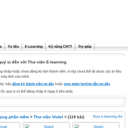
ra
Tư liệu
E-Learning
Kỹ năng CNTT
Trợ giúp
ý vị đến với Thư viện E-learning.
g nhập hoặc chưa đăng ký làm thành viên, vì vậy chưa thể tải được các tư liệu
 máy tính của mình.
ký, hãy
đăng ký thành viên tại đây
hoặc
xem phim hướng dẫn tại đây
rồi, quý vị có thể đăng nhập ở ngay ô bên phải.
dụng phần mềm
>
Thư viện Violet
> (119 bài)
Đưa e-learning lên