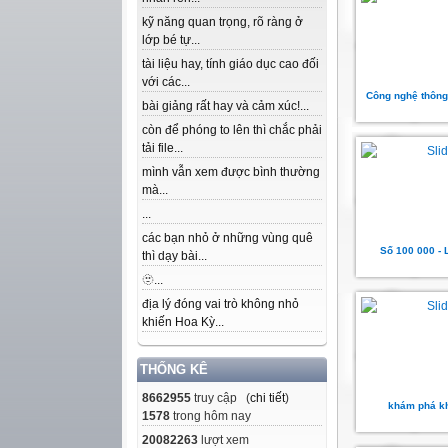
kỹ năng quan trọng, rõ ràng ở
lớp bé tự...
tài liệu hay, tính giáo dục cao đối
với các...
Công nghệ thông 
bài giảng rất hay và cảm xúc!...
còn để phóng to lên thì chắc phải
tải file...
mình vẫn xem được bình thường
mà...
...
các bạn nhỏ ở những vùng quê
Số 100 000 - 
thì dạy bài...
🫥...
địa lý đóng vai trò không nhỏ
khiến Hoa Kỳ...
THỐNG KÊ
8662955
truy cập (
chi tiết
)
khám phá k
1578
trong hôm nay
20082263
lượt xem