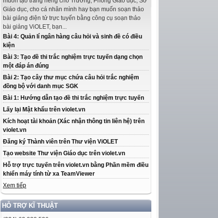
muốn tạo trang riêng cho Trường, Phòng Giáo dục, Sở
Giáo dục, cho cá nhân mình hay bạn muốn soạn thảo
bài giảng điện tử trực tuyến bằng công cụ soạn thảo
bài giảng ViOLET, bạn...
Bài 4: Quản lí ngân hàng câu hỏi và sinh đề có điều
kiện
Bài 3: Tạo đề thi trắc nghiệm trực tuyến dạng chọn
một đáp án đúng
Bài 2: Tạo cây thư mục chứa câu hỏi trắc nghiệm
đồng bộ với danh mục SGK
Bài 1: Hướng dẫn tạo đề thi trắc nghiệm trực tuyến
Lấy lại Mật khẩu trên violet.vn
Kích hoạt tài khoản (Xác nhận thông tin liên hệ) trên
violet.vn
Đăng ký Thành viên trên Thư viện ViOLET
Tạo website Thư viện Giáo dục trên violet.vn
Hỗ trợ trực tuyến trên violet.vn bằng Phần mềm điều
khiển máy tính từ xa TeamViewer
Xem tiếp
HỖ TRỢ KĨ THUẬT