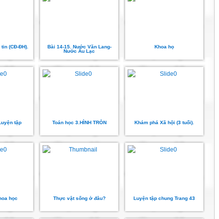
tin (CĐ-ĐH).
Bài 14-15. Nước Văn Lang-
Khoa họ
Nước Âu Lạc
Luyện tập
Toán học 3.HÌNH TRÒN
Khám phá Xã hội (3 tuổi).
hoa học
Thực vật sống ở đâu?
Luyện tập chung Trang 43