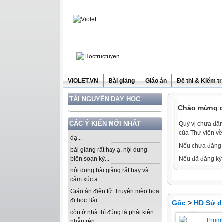
ViOLET.VN
Bài giảng
Giáo án
Đề thi & Kiểm t
TÀI NGUYÊN DẠY HỌC
Chào mừng qu
CÁC Ý KIẾN MỚI NHẤT
Quý vị chưa đăn
của Thư viện về
dạ...
Nếu chưa đăng 
bài giảng rất hay ạ, nội dung
biên soạn kỳ...
Nếu đã đăng ký 
nội dung bài giảng rất hay và
cảm xúc ạ ...
Giáo án điện tử: Truyện mèo hoa
đi học Bài...
Gốc
>
HD Sử 
còn ở nhà thì đúng là phải kiên
nhẫn rèn...