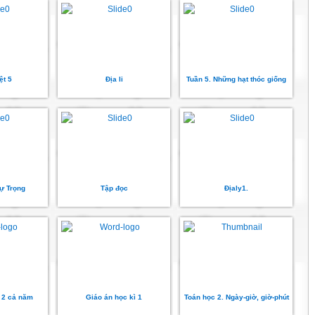
ệt 5
Địa li
Tuần 5. Những hạt thóc giống
Tự Trọng
Tập đọc
Địaly1.
p 2 cả năm
Giáo án học kì 1
Toán học 2. Ngày-giờ, giờ-phút