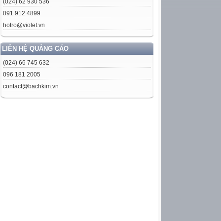
(024) 62 930 536
091 912 4899
hotro@violet.vn
LIÊN HỆ QUẢNG CÁO
(024) 66 745 632
096 181 2005
contact@bachkim.vn