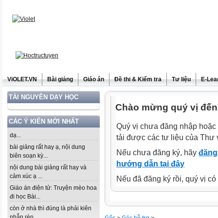
ViOLET.VN
Bài giảng
Giáo án
Đề thi & Kiểm tra
Tư liệu
E-Lea
TÀI NGUYÊN DẠY HỌC
Chào mừng quý vị đến 
CÁC Ý KIẾN MỚI NHẤT
Quý vị chưa đăng nhập hoặc 
dạ...
tải được các tư liệu của Thư 
bài giảng rất hay ạ, nội dung
Nếu chưa đăng ký, hãy
đăng 
biên soạn kỳ...
hướng dẫn tại đây
nội dung bài giảng rất hay và
cảm xúc ạ ...
Nếu đã đăng ký rồi, quý vị c
Giáo án điện tử: Truyện mèo hoa
đi học Bài...
còn ở nhà thì đúng là phải kiên
nhẫn rèn...