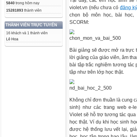
Tại đây, các em học sinh sẽ t
5840
trong hôm nay
violet.vn (nếu chưa có
đăng ký
15281893
thành viên
chọn bộ môn học, bài học, 
SCORM:
THÀNH VIÊN TRỰC TUYẾN
16 khách và 1 thành viên
Lê Hoa
Bài giảng sẽ được mở ra trực t
lời giảng của giáo viên, âm th
bài tập trắc nghiệm tương tác
tập như trên lớp học thật.
Không chỉ đơn thuần là cung cấ
sinh) như các trang web e-le
Violet sẽ hỗ trợ tương tác qua
học thật. Ví dụ khi học sinh họ
được hệ thống lưu vết lại, g
học, học tập trong bao lâu, là