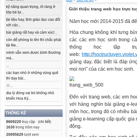
Gốc
>
Góc hỗ trợ
>
kỹ năng quan trọng, rõ ràng ở
Giới thiệu trang web học trực tu
lớp bé tự...
tài liệu hay, tính giáo dục cao đối
Năm học mới 2014-2015 đã đế
với các...
Hòa chung không khí tưng bừn
bài giảng rất hay và cảm xúc!...
các các em học sinh trong cả
còn để phóng to lên thì chắc phải
tải file...
thống học tập tr
mình vẫn xem được bình thường
web:
http://hoctructuyen.violet.
mà...
giảng dạy, đặc biệt là đáp ứng
...
mọi nơi” của các em học sinh.
các bạn nhỏ ở những vùng quê
thì dạy bài...
🫥...
địa lý đóng vai trò không nhỏ
Đến với trang web, các em học 
khiến Hoa Kỳ...
với hàng nghìn bài giảng e-lea
môn học, trong đó có nhiều bài 
THỐNG KÊ
giảng e-learning cấp quốc gi
8669220
truy cập (
chi tiết
)
động.
1630
trong hôm nay
20095629
lượt xem