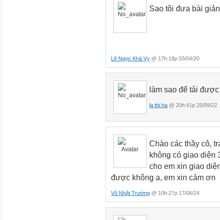
Sao tôi đưa bài giả
Lê Ngọc Khả Vy
@ 17h:18p 03/04/20
làm sao để tải được
la thi ha
@ 20h:41p 25/09/22
Chào các thầy cô, tr
không có giao diện 3
cho em xin giao diện
được không ạ, em xin cảm ơn
Võ Nhật Trường
@ 10h:27p 17/06/24