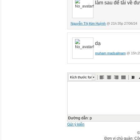
làm sau để tải về đ
Nguyễn Thị Kim Huỳnh
@ 21h:35p 27/06/24
dạ
muham madsalmam
@ 15h:25
Kích thước font
Đường dẫn
:
p
Gửi ý kiến
©
Đơn vị chủ quản: Cô