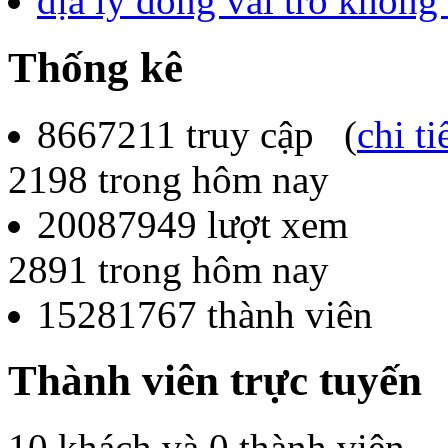
địa lý đóng vai trò không
Thống kê
8667211
truy cập (
chi ti
2198
trong hôm nay
20087949
lượt xem
2891
trong hôm nay
15281767
thành viên
Thành viên trực tuyến
10 khách và 0 thành viên