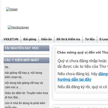
ViOLET.VN
Bài giảng
Giáo án
Đề thi & Kiểm tra
Tư liệu
E-Lea
TÀI NGUYÊN DẠY HỌC
Chào mừng quý vị đến với Thư 
CÁC Ý KIẾN MỚI NHẤT
Quý vị chưa đăng nhập hoặc 
tải được các tư liệu của Thư 
dạ...
bài giảng rất hay ạ, nội dung
Nếu chưa đăng ký, hãy
đăng 
biên soạn kỳ...
hướng dẫn tại đây
nội dung bài giảng rất hay và
Nếu đã đăng ký rồi, quý vị c
cảm xúc ạ ...
Giáo án điện tử: Truyện mèo hoa
đi học Bài...
còn ở nhà thì đúng là phải kiên
nhẫn rèn...