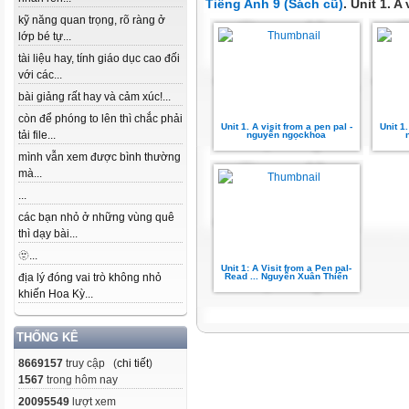
Tiếng Anh 9 (Sách cũ)
. Unit 1. A
kỹ năng quan trọng, rõ ràng ở
lớp bé tự...
tài liệu hay, tính giáo dục cao đối
với các...
bài giảng rất hay và cảm xúc!...
còn để phóng to lên thì chắc phải
Unit 1. A visit from a pen pal -
Unit 1.
tải file...
nguyễn ngọckhoa
mình vẫn xem được bình thường
mà...
...
các bạn nhỏ ở những vùng quê
thì dạy bài...
🫥...
Unit 1: A Visit from a Pen pal-
địa lý đóng vai trò không nhỏ
Read ... Nguyễn Xuân Thiển
khiến Hoa Kỳ...
THỐNG KÊ
8669157
truy cập (
chi tiết
)
1567
trong hôm nay
20095549
lượt xem