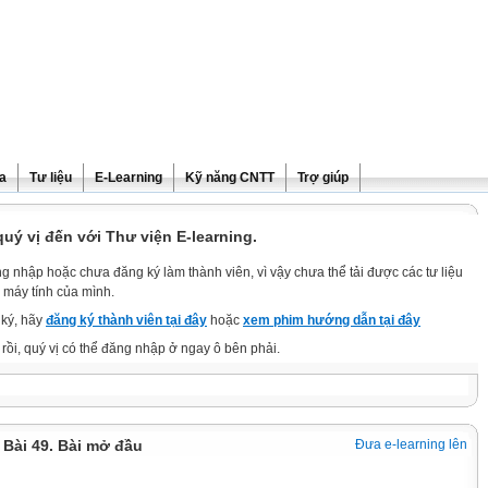
ra
Tư liệu
E-Learning
Kỹ năng CNTT
Trợ giúp
ý vị đến với Thư viện E-learning.
g nhập hoặc chưa đăng ký làm thành viên, vì vậy chưa thể tải được các tư liệu
 máy tính của mình.
ký, hãy
đăng ký thành viên tại đây
hoặc
xem phim hướng dẫn tại đây
rồi, quý vị có thể đăng nhập ở ngay ô bên phải.
. Bài 49. Bài mở đầu
Đưa e-learning lên