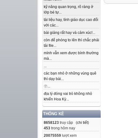
kỹ năng quan trọng, rõ ràng ở
lớp bé tự...
tài liệu hay, tính giáo dục cao đối
với các...
bài giảng rất hay và cảm xúc!...
còn để phóng to lên thì chắc phải
tải file...
mình vẫn xem được bình thường
mà...
...
các bạn nhỏ ở những vùng quê
thì dạy bài...
🫥...
địa lý đóng vai trò không nhỏ
khiến Hoa Kỳ...
THỐNG KÊ
8658123
truy cập (
chi tiết
)
453
trong hôm nay
20075559
lượt xem