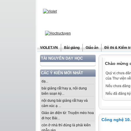
ViOLET.VN
Bài giảng
Giáo án
Đề thi & Kiểm t
TÀI NGUYÊN DẠY HỌC
Chào mừng qu
CÁC Ý KIẾN MỚI NHẤT
Quý vị chưa đăn
của Thư viện về
dạ...
Nếu chưa đăng 
bài giảng rất hay ạ, nội dung
biên soạn kỳ...
Nếu đã đăng ký 
nội dung bài giảng rất hay và
cảm xúc ạ ...
Giáo án điện tử: Truyện mèo hoa
đi học Bài...
Công nghệ 10
còn ở nhà thì đúng là phải kiên
nhẫn rèn...