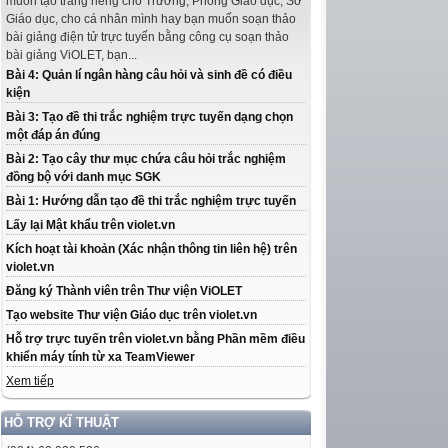
muốn tạo trang riêng cho Trường, Phòng Giáo dục, Sở
Giáo dục, cho cá nhân mình hay bạn muốn soạn thảo
bài giảng điện tử trực tuyến bằng công cụ soạn thảo
bài giảng ViOLET, bạn...
Bài 4: Quản lí ngân hàng câu hỏi và sinh đề có điều
kiện
Bài 3: Tạo đề thi trắc nghiệm trực tuyến dạng chọn
một đáp án đúng
Bài 2: Tạo cây thư mục chứa câu hỏi trắc nghiệm
đồng bộ với danh mục SGK
Bài 1: Hướng dẫn tạo đề thi trắc nghiệm trực tuyến
Lấy lại Mật khẩu trên violet.vn
Kích hoạt tài khoản (Xác nhận thông tin liên hệ) trên
violet.vn
Đăng ký Thành viên trên Thư viện ViOLET
Tạo website Thư viện Giáo dục trên violet.vn
Hỗ trợ trực tuyến trên violet.vn bằng Phần mềm điều
khiển máy tính từ xa TeamViewer
Xem tiếp
HỖ TRỢ KĨ THUẬT