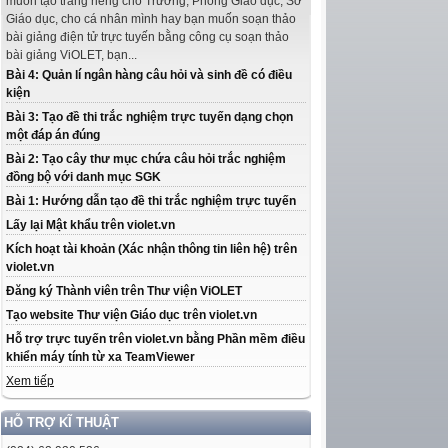
muốn tạo trang riêng cho Trường, Phòng Giáo dục, Sở
Giáo dục, cho cá nhân mình hay bạn muốn soạn thảo
bài giảng điện tử trực tuyến bằng công cụ soạn thảo
bài giảng ViOLET, bạn...
Bài 4: Quản lí ngân hàng câu hỏi và sinh đề có điều
kiện
Bài 3: Tạo đề thi trắc nghiệm trực tuyến dạng chọn
một đáp án đúng
Bài 2: Tạo cây thư mục chứa câu hỏi trắc nghiệm
đồng bộ với danh mục SGK
Bài 1: Hướng dẫn tạo đề thi trắc nghiệm trực tuyến
Lấy lại Mật khẩu trên violet.vn
Kích hoạt tài khoản (Xác nhận thông tin liên hệ) trên
violet.vn
Đăng ký Thành viên trên Thư viện ViOLET
Tạo website Thư viện Giáo dục trên violet.vn
Hỗ trợ trực tuyến trên violet.vn bằng Phần mềm điều
khiển máy tính từ xa TeamViewer
Xem tiếp
HỖ TRỢ KĨ THUẬT