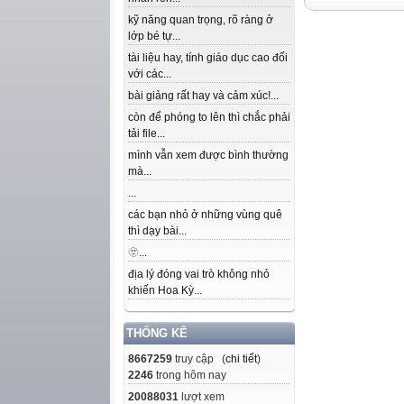
kỹ năng quan trọng, rõ ràng ở
lớp bé tự...
tài liệu hay, tính giáo dục cao đối
với các...
bài giảng rất hay và cảm xúc!...
còn để phóng to lên thì chắc phải
tải file...
mình vẫn xem được bình thường
mà...
...
các bạn nhỏ ở những vùng quê
thì dạy bài...
🫥...
địa lý đóng vai trò không nhỏ
khiến Hoa Kỳ...
THỐNG KÊ
8667259
truy cập (
chi tiết
)
2246
trong hôm nay
20088031
lượt xem