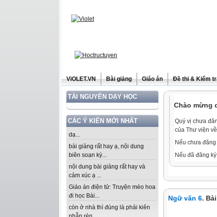
ViOLET.VN
Bài giảng
Giáo án
Đề thi & Kiểm t
TÀI NGUYÊN DẠY HỌC
Chào mừng qu
CÁC Ý KIẾN MỚI NHẤT
Quý vị chưa đăn
của Thư viện về
dạ...
Nếu chưa đăng 
bài giảng rất hay ạ, nội dung
biên soạn kỳ...
Nếu đã đăng ký 
nội dung bài giảng rất hay và
cảm xúc ạ ...
Giáo án điện tử: Truyện mèo hoa
đi học Bài...
Ngữ văn 6
. Bà
còn ở nhà thì đúng là phải kiên
nhẫn rèn...