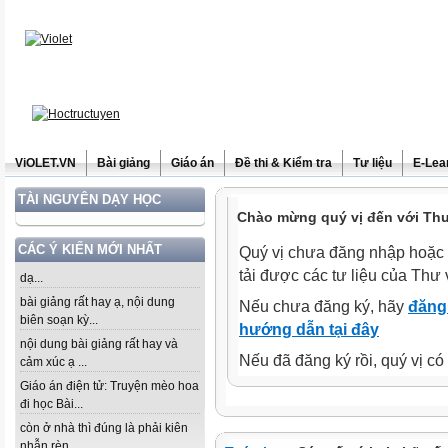
ViOLET.VN
Bài giảng
Giáo án
Đề thi & Kiểm tra
Tư liệu
E-Lea
TÀI NGUYÊN DẠY HỌC
Chào mừng quý vị đến với Thư 
CÁC Ý KIẾN MỚI NHẤT
Quý vị chưa đăng nhập hoặc 
tải được các tư liệu của Thư 
dạ...
bài giảng rất hay ạ, nội dung
Nếu chưa đăng ký, hãy
đăng 
biên soạn kỳ...
hướng dẫn tại đây
nội dung bài giảng rất hay và
Nếu đã đăng ký rồi, quý vị c
cảm xúc ạ ...
Giáo án điện tử: Truyện mèo hoa
đi học Bài...
còn ở nhà thì đúng là phải kiên
nhẫn rèn...