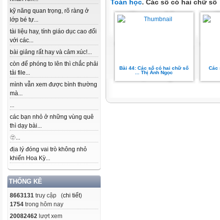
Toán học
. Các số có hai chữ số
kỹ năng quan trọng, rõ ràng ở
lớp bé tự...
tài liệu hay, tính giáo dục cao đối
với các...
bài giảng rất hay và cảm xúc!...
còn để phóng to lên thì chắc phải
Bài 44: Các số có hai chữ số
Các 
tải file...
... Thị Ánh Ngọc
mình vẫn xem được bình thường
mà...
...
các bạn nhỏ ở những vùng quê
thì dạy bài...
🫥...
địa lý đóng vai trò không nhỏ
khiến Hoa Kỳ...
THỐNG KÊ
8663131
truy cập (
chi tiết
)
1754
trong hôm nay
20082462
lượt xem