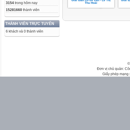
Giải toán có lời văn - Lê Thị
Giải t
3154
trong hôm nay
Thu Hoài
15281660
thành viên
THÀNH VIÊN TRỰC TUYẾN
6 khách và 0 thành viên
©
Đơn vị chủ quản: Cô
Giấy phép mạng 