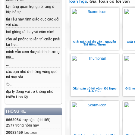
Toán học
. Giải toán có lời văn
kỹ năng quan trọng, rõ ràng ở
lớp bé tự...
tài liệu hay, tính giáo dục cao đối
với các...
bài giảng rất hay và cảm xúc!...
còn để phóng to lên thì chắc phải
Giải toán có lời văn - Nguyễn
Giải 
tải file...
Thị Hồng Thơm
mình vẫn xem được bình thường
mà...
...
các bạn nhỏ ở những vùng quê
thì dạy bài...
🫥...
Giải toán có lời văn - Đỗ Ngọc
Giải t
địa lý đóng vai trò không nhỏ
Anh Thư
khiến Hoa Kỳ...
THỐNG KÊ
8663954
truy cập (
chi tiết
)
2577
trong hôm nay
20083459
lượt xem