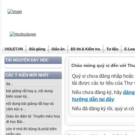
ViOLET.VN
Bài giảng
Giáo án
Đề thi & Kiểm tra
Tư liệu
E-Lea
TÀI NGUYÊN DẠY HỌC
Chào mừng quý vị đến với Thư 
CÁC Ý KIẾN MỚI NHẤT
Quý vị chưa đăng nhập hoặc 
tải được các tư liệu của Thư 
dạ...
bài giảng rất hay ạ, nội dung
Nếu chưa đăng ký, hãy
đăng 
biên soạn kỳ...
hướng dẫn tại đây
nội dung bài giảng rất hay và
Nếu đã đăng ký rồi, quý vị c
cảm xúc ạ ...
Giáo án điện tử: Truyện mèo hoa
đi học Bài...
còn ở nhà thì đúng là phải kiên
nhẫn rèn...