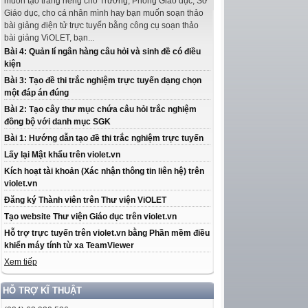
muốn tạo trang riêng cho Trường, Phòng Giáo dục, Sở
Giáo dục, cho cá nhân mình hay bạn muốn soạn thảo
bài giảng điện tử trực tuyến bằng công cụ soạn thảo
bài giảng ViOLET, bạn...
Bài 4: Quản lí ngân hàng câu hỏi và sinh đề có điều
kiện
Bài 3: Tạo đề thi trắc nghiệm trực tuyến dạng chọn
một đáp án đúng
Bài 2: Tạo cây thư mục chứa câu hỏi trắc nghiệm
đồng bộ với danh mục SGK
Bài 1: Hướng dẫn tạo đề thi trắc nghiệm trực tuyến
Lấy lại Mật khẩu trên violet.vn
Kích hoạt tài khoản (Xác nhận thông tin liên hệ) trên
violet.vn
Đăng ký Thành viên trên Thư viện ViOLET
Tạo website Thư viện Giáo dục trên violet.vn
Hỗ trợ trực tuyến trên violet.vn bằng Phần mềm điều
khiển máy tính từ xa TeamViewer
Xem tiếp
HỖ TRỢ KĨ THUẬT