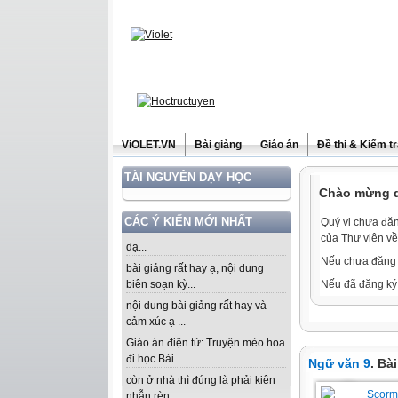
ViOLET.VN
Bài giảng
Giáo án
Đề thi & Kiểm t
TÀI NGUYÊN DẠY HỌC
Chào mừng qu
CÁC Ý KIẾN MỚI NHẤT
Quý vị chưa đăn
của Thư viện về
dạ...
Nếu chưa đăng 
bài giảng rất hay ạ, nội dung
biên soạn kỳ...
Nếu đã đăng ký 
nội dung bài giảng rất hay và
cảm xúc ạ ...
Giáo án điện tử: Truyện mèo hoa
đi học Bài...
Ngữ văn 9
. Bà
còn ở nhà thì đúng là phải kiên
nhẫn rèn...