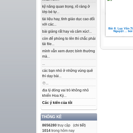
kỹ năng quan trọng, rõ ràng ở
lớp bé tự...
tài liệu hay, tính giáo dục cao đối
với các...
Bài 8. Lục Vân T
bài giảng rất hay và cảm xúc!...
Nguyệt ... bùi
còn để phóng to lên thì chắc phải
tải file...
mình vẫn xem được bình thường
mà...
...
các bạn nhỏ ở những vùng quê
thì dạy bài...
🫥...
địa lý đóng vai trò không nhỏ
khiến Hoa Kỳ...
Các ý kiến của tôi
THỐNG KÊ
8656280
truy cập (
chi tiết
)
1014
trong hôm nay