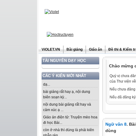
ViOLET.VN
Bài giảng
Giáo án
Đề thi & Kiểm t
TÀI NGUYÊN DẠY HỌC
Chào mừng qu
CÁC Ý KIẾN MỚI NHẤT
Quý vị chưa đăn
của Thư viện về
dạ...
Nếu chưa đăng 
bài giảng rất hay ạ, nội dung
biên soạn kỳ...
Nếu đã đăng ký 
nội dung bài giảng rất hay và
cảm xúc ạ ...
Giáo án điện tử: Truyện mèo hoa
đi học Bài...
Ngữ văn 8
. Bà
còn ở nhà thì đúng là phải kiên
dùng
nhẫn rèn...