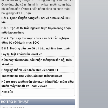
muốn tạo trang riêng cho Trường, Phòng Giáo dục, Sở
Giáo dục, cho cá nhân mình hay bạn muốn soạn thảo
bài giảng điện tử trực tuyến bằng công cụ soạn thảo
bài giảng ViOLET, bạn...
Bài 4: Quản lí ngân hàng câu hỏi và sinh đề có điều
kiện
Bài 3: Tạo đề thi trắc nghiệm trực tuyến dạng chọn
một đáp án đúng
Bài 2: Tạo cây thư mục chứa câu hỏi trắc nghiệm
đồng bộ với danh mục SGK
Bài 1: Hướng dẫn tạo đề thi trắc nghiệm trực tuyến
Lấy lại Mật khẩu trên violet.vn
Kích hoạt tài khoản (Xác nhận thông tin liên hệ) trên
violet.vn
Đăng ký Thành viên trên Thư viện ViOLET
Tạo website Thư viện Giáo dục trên violet.vn
Hỗ trợ trực tuyến trên violet.vn bằng Phần mềm điều
khiển máy tính từ xa TeamViewer
Xem tiếp
HỖ TRỢ KĨ THUẬT