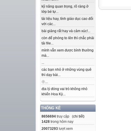
kỹ năng quan trọng, rõ ràng ở
lớp bé tự...
tài liệu hay, tính giáo dục cao đối
với các...
bài giảng rất hay và cảm xúc!...
còn để phóng to lên thì chắc phải
tải file...
mình vẫn xem được bình thường
mà...
...
các bạn nhỏ ở những vùng quê
thì dạy bài...
🫥...
địa lý đóng vai trò không nhỏ
khiến Hoa Kỳ...
THỐNG KÊ
8656694
truy cập (
chi tiết
)
1428
trong hôm nay
20073293
lượt xem