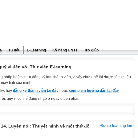
ra
Tư liệu
E-Learning
Kỹ năng CNTT
Trợ giúp
ý vị đến với Thư viện E-learning.
g nhập hoặc chưa đăng ký làm thành viên, vì vậy chưa thể tải được các tư liệu
 máy tính của mình.
ký, hãy
đăng ký thành viên tại đây
hoặc
xem phim hướng dẫn tại đây
rồi, quý vị có thể đăng nhập ở ngay ô bên phải.
i 14. Luyện nói: Thuyết minh về một thứ đồ
Đưa e-learning lên