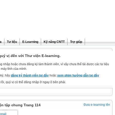
ra
Tư liệu
E-Learning
Kỹ năng CNTT
Trợ giúp
ý vị đến với Thư viện E-learning.
g nhập hoặc chưa đăng ký làm thành viên, vì vậy chưa thể tải được các tư liệu
 máy tính của mình.
ký, hãy
đăng ký thành viên tại đây
hoặc
xem phim hướng dẫn tại đây
rồi, quý vị có thể đăng nhập ở ngay ô bên phải.
ện tập chung Trang 114
Đưa e-learning lên