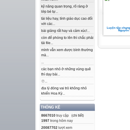
kỹ năng quan trọng, rõ ràng ở
lớp bé tự...
tài liệu hay, tính giáo dục cao đối
với các...
Luyện tập chung
bài giảng rất hay và cảm xúc!...
Nguyễn 
còn để phóng to lên thì chắc phải
tải file...
mình vẫn xem được bình thường
mà...
...
các bạn nhỏ ở những vùng quê
thì dạy bài...
🫥...
địa lý đóng vai trò không nhỏ
khiến Hoa Kỳ...
THỐNG KÊ
8667010
truy cập (
chi tiết
)
1997
trong hôm nay
20087702
lượt xem