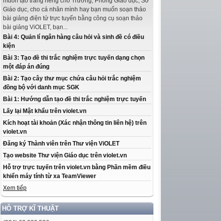
muốn tạo trang riêng cho Trường, Phòng Giáo dục, Sở
Giáo dục, cho cá nhân mình hay bạn muốn soạn thảo
bài giảng điện tử trực tuyến bằng công cụ soạn thảo
bài giảng ViOLET, bạn...
Bài 4: Quản lí ngân hàng câu hỏi và sinh đề có điều
kiện
Bài 3: Tạo đề thi trắc nghiệm trực tuyến dạng chọn
một đáp án đúng
Bài 2: Tạo cây thư mục chứa câu hỏi trắc nghiệm
đồng bộ với danh mục SGK
Bài 1: Hướng dẫn tạo đề thi trắc nghiệm trực tuyến
Lấy lại Mật khẩu trên violet.vn
Kích hoạt tài khoản (Xác nhận thông tin liên hệ) trên
violet.vn
Đăng ký Thành viên trên Thư viện ViOLET
Tạo website Thư viện Giáo dục trên violet.vn
Hỗ trợ trực tuyến trên violet.vn bằng Phần mềm điều
khiển máy tính từ xa TeamViewer
Xem tiếp
HỖ TRỢ KĨ THUẬT