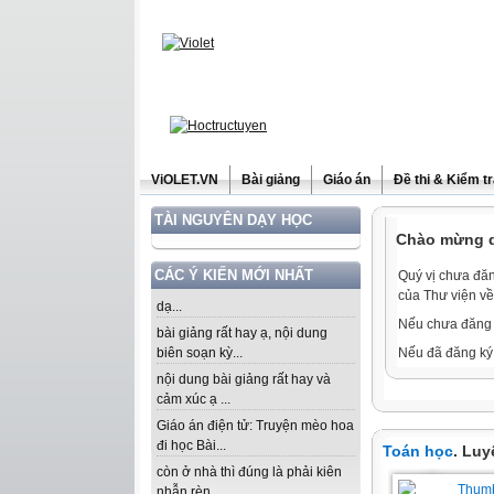
ViOLET.VN
Bài giảng
Giáo án
Đề thi & Kiểm t
TÀI NGUYÊN DẠY HỌC
Chào mừng qu
CÁC Ý KIẾN MỚI NHẤT
Quý vị chưa đăn
của Thư viện về
dạ...
Nếu chưa đăng 
bài giảng rất hay ạ, nội dung
biên soạn kỳ...
Nếu đã đăng ký 
nội dung bài giảng rất hay và
cảm xúc ạ ...
Giáo án điện tử: Truyện mèo hoa
đi học Bài...
Toán học
. Luy
còn ở nhà thì đúng là phải kiên
nhẫn rèn...