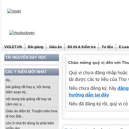
ViOLET.VN
Bài giảng
Giáo án
Đề thi & Kiểm tra
Tư liệu
E-Lea
TÀI NGUYÊN DẠY HỌC
Chào mừng quý vị đến với Thư 
CÁC Ý KIẾN MỚI NHẤT
Quý vị chưa đăng nhập hoặc 
tải được các tư liệu của Thư 
dạ...
bài giảng rất hay ạ, nội dung
Nếu chưa đăng ký, hãy
đăng 
biên soạn kỳ...
hướng dẫn tại đây
nội dung bài giảng rất hay và
Nếu đã đăng ký rồi, quý vị c
cảm xúc ạ ...
Giáo án điện tử: Truyện mèo hoa
đi học Bài...
còn ở nhà thì đúng là phải kiên
nhẫn rèn...