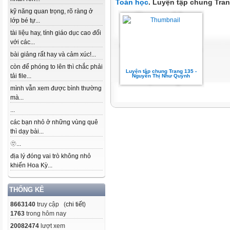
Toán học
. Luyện tập chung Tra
kỹ năng quan trọng, rõ ràng ở
lớp bé tự...
tài liệu hay, tính giáo dục cao đối
với các...
bài giảng rất hay và cảm xúc!...
còn để phóng to lên thì chắc phải
Luyện tập chung Trang 135 -
tải file...
Nguyễn Thị Như Quỳnh
mình vẫn xem được bình thường
mà...
...
các bạn nhỏ ở những vùng quê
thì dạy bài...
🫥...
địa lý đóng vai trò không nhỏ
khiến Hoa Kỳ...
THỐNG KÊ
8663140
truy cập (
chi tiết
)
1763
trong hôm nay
20082474
lượt xem