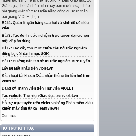
muốn tạo trang riêng cho Trường, Phòng Giáo dục, Sở
Giáo dục, cho cá nhân mình hay bạn muốn soạn thảo
bài giảng điện tử trực tuyến bằng công cụ soạn thảo
bài giảng ViOLET, bạn...
Bài 4: Quản lí ngân hàng câu hỏi và sinh đề có điều
kiện
Bài 3: Tạo đề thi trắc nghiệm trực tuyến dạng chọn
một đáp án đúng
Bài 2: Tạo cây thư mục chứa câu hỏi trắc nghiệm
đồng bộ với danh mục SGK
Bài 1: Hướng dẫn tạo đề thi trắc nghiệm trực tuyến
Lấy lại Mật khẩu trên violet.vn
Kích hoạt tài khoản (Xác nhận thông tin liên hệ) trên
violet.vn
Đăng ký Thành viên trên Thư viện ViOLET
Tạo website Thư viện Giáo dục trên violet.vn
Hỗ trợ trực tuyến trên violet.vn bằng Phần mềm điều
khiển máy tính từ xa TeamViewer
Xem tiếp
HỖ TRỢ KĨ THUẬT