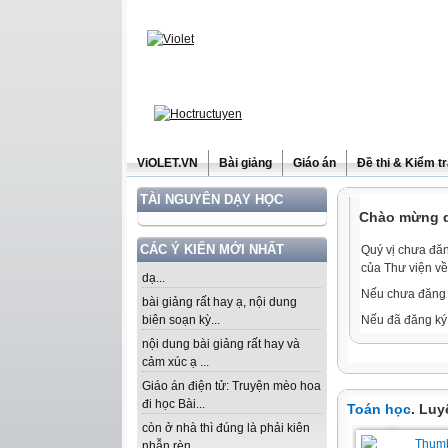
ViOLET.VN
Bài giảng
Giáo án
Đề thi & Kiểm t
TÀI NGUYÊN DẠY HỌC
Chào mừng qu
CÁC Ý KIẾN MỚI NHẤT
Quý vị chưa đăn
của Thư viện về
dạ...
Nếu chưa đăng 
bài giảng rất hay ạ, nội dung
biên soạn kỳ...
Nếu đã đăng ký 
nội dung bài giảng rất hay và
cảm xúc ạ ...
Giáo án điện tử: Truyện mèo hoa
đi học Bài...
Toán học
. Luy
còn ở nhà thì đúng là phải kiên
nhẫn rèn...