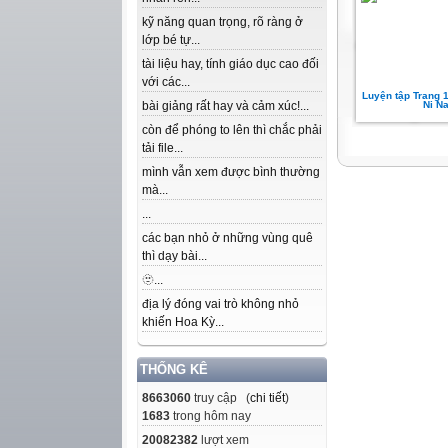
kỹ năng quan trọng, rõ ràng ở
lớp bé tự...
tài liệu hay, tính giáo dục cao đối
với các...
Luyện tập Trang 
bài giảng rất hay và cảm xúc!...
Ni N
còn để phóng to lên thì chắc phải
tải file...
mình vẫn xem được bình thường
mà...
...
các bạn nhỏ ở những vùng quê
thì dạy bài...
🫥...
địa lý đóng vai trò không nhỏ
khiến Hoa Kỳ...
THỐNG KÊ
8663060
truy cập (
chi tiết
)
1683
trong hôm nay
20082382
lượt xem