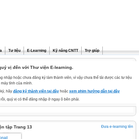
ra
Tư liệu
E-Learning
Kỹ năng CNTT
Trợ giúp
ý vị đến với Thư viện E-learning.
g nhập hoặc chưa đăng ký làm thành viên, vì vậy chưa thể tải được các tư liệu
 máy tính của mình.
ký, hãy
đăng ký thành viên tại đây
hoặc
xem phim hướng dẫn tại đây
rồi, quý vị có thể đăng nhập ở ngay ô bên phải.
ện tập Trang 13
Đưa e-learning lên