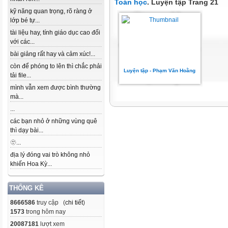
Toán học
. Luyện tập Trang 21
kỹ năng quan trọng, rõ ràng ở
lớp bé tự...
tài liệu hay, tính giáo dục cao đối
với các...
bài giảng rất hay và cảm xúc!...
còn để phóng to lên thì chắc phải
Luyện tập - Phạm Văn Hoằng
tải file...
mình vẫn xem được bình thường
mà...
...
các bạn nhỏ ở những vùng quê
thì dạy bài...
🫥...
địa lý đóng vai trò không nhỏ
khiến Hoa Kỳ...
THỐNG KÊ
8666586
truy cập (
chi tiết
)
1573
trong hôm nay
20087181
lượt xem