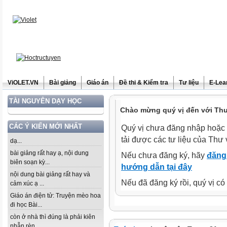
ViOLET.VN
Bài giảng
Giáo án
Đề thi & Kiểm tra
Tư liệu
E-Lea
TÀI NGUYÊN DẠY HỌC
Chào mừng quý vị đến với Thư 
CÁC Ý KIẾN MỚI NHẤT
Quý vị chưa đăng nhập hoặc 
tải được các tư liệu của Thư 
dạ...
bài giảng rất hay ạ, nội dung
Nếu chưa đăng ký, hãy
đăng 
biên soạn kỳ...
hướng dẫn tại đây
nội dung bài giảng rất hay và
Nếu đã đăng ký rồi, quý vị c
cảm xúc ạ ...
Giáo án điện tử: Truyện mèo hoa
đi học Bài...
còn ở nhà thì đúng là phải kiên
nhẫn rèn...