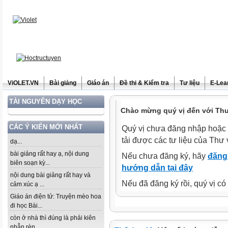
ViOLET.VN
Bài giảng
Giáo án
Đề thi & Kiểm tra
Tư liệu
E-Lea
TÀI NGUYÊN DẠY HỌC
Chào mừng quý vị đến với Thư 
CÁC Ý KIẾN MỚI NHẤT
Quý vị chưa đăng nhập hoặc 
tải được các tư liệu của Thư 
dạ...
bài giảng rất hay ạ, nội dung
Nếu chưa đăng ký, hãy
đăng 
biên soạn kỳ...
hướng dẫn tại đây
nội dung bài giảng rất hay và
Nếu đã đăng ký rồi, quý vị c
cảm xúc ạ ...
Giáo án điện tử: Truyện mèo hoa
đi học Bài...
còn ở nhà thì đúng là phải kiên
nhẫn rèn...