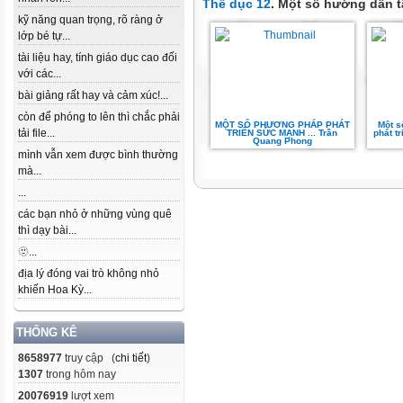
Thể dục 12
. Một số hướng dẫn t
kỹ năng quan trọng, rõ ràng ở
lớp bé tự...
tài liệu hay, tính giáo dục cao đối
với các...
bài giảng rất hay và cảm xúc!...
còn để phóng to lên thì chắc phải
MỘT SỐ PHƯƠNG PHÁP PHÁT
Một s
tải file...
TRIỂN SỨC MẠNH ... Trần
phát t
Quang Phong
mình vẫn xem được bình thường
mà...
...
các bạn nhỏ ở những vùng quê
thì dạy bài...
🫥...
địa lý đóng vai trò không nhỏ
khiến Hoa Kỳ...
THỐNG KÊ
8658977
truy cập (
chi tiết
)
1307
trong hôm nay
20076919
lượt xem