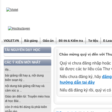
ViOLET.VN
Bài giảng
Giáo án
Đề thi & Kiểm tra
Tư liệu
E-Lea
TÀI NGUYÊN DẠY HỌC
Chào mừng quý vị đến với Thư 
CÁC Ý KIẾN MỚI NHẤT
Quý vị chưa đăng nhập hoặc 
tải được các tư liệu của Thư 
dạ...
bài giảng rất hay ạ, nội dung
Nếu chưa đăng ký, hãy
đăng 
biên soạn kỳ...
hướng dẫn tại đây
nội dung bài giảng rất hay và
Nếu đã đăng ký rồi, quý vị c
cảm xúc ạ ...
Giáo án điện tử: Truyện mèo hoa
đi học Bài...
còn ở nhà thì đúng là phải kiên
nhẫn rèn...