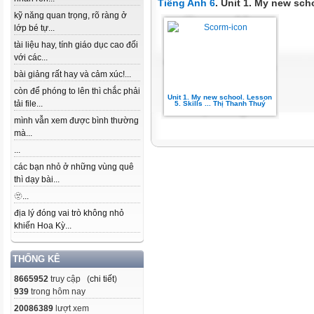
Tiếng Anh 6
. Unit 1. My new scho
kỹ năng quan trọng, rõ ràng ở
lớp bé tự...
tài liệu hay, tính giáo dục cao đối
với các...
bài giảng rất hay và cảm xúc!...
còn để phóng to lên thì chắc phải
Unit 1. My new school. Lesson
tải file...
5. Skills ... Thị Thanh Thuý
mình vẫn xem được bình thường
mà...
...
các bạn nhỏ ở những vùng quê
thì dạy bài...
🫥...
địa lý đóng vai trò không nhỏ
khiến Hoa Kỳ...
THỐNG KÊ
8665952
truy cập (
chi tiết
)
939
trong hôm nay
20086389
lượt xem