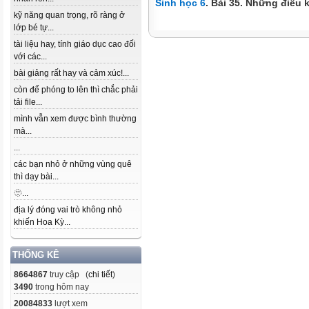
Sinh học 6
. Bài 35. Những điều
kỹ năng quan trọng, rõ ràng ở
lớp bé tự...
tài liệu hay, tính giáo dục cao đối
với các...
bài giảng rất hay và cảm xúc!...
còn để phóng to lên thì chắc phải
tải file...
mình vẫn xem được bình thường
mà...
...
các bạn nhỏ ở những vùng quê
thì dạy bài...
🫥...
địa lý đóng vai trò không nhỏ
khiến Hoa Kỳ...
THỐNG KÊ
8664867
truy cập (
chi tiết
)
3490
trong hôm nay
20084833
lượt xem