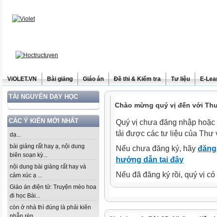
ViOLET.VN
Bài giảng
Giáo án
Đề thi & Kiểm tra
Tư liệu
E-Lea
TÀI NGUYÊN DẠY HỌC
Chào mừng quý vị đến với Thư 
CÁC Ý KIẾN MỚI NHẤT
Quý vị chưa đăng nhập hoặc 
tải được các tư liệu của Thư 
dạ...
bài giảng rất hay ạ, nội dung
Nếu chưa đăng ký, hãy
đăng 
biên soạn kỳ...
hướng dẫn tại đây
nội dung bài giảng rất hay và
Nếu đã đăng ký rồi, quý vị c
cảm xúc ạ ...
Giáo án điện tử: Truyện mèo hoa
đi học Bài...
còn ở nhà thì đúng là phải kiên
nhẫn rèn...