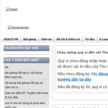
ViOLET.VN
Bài giảng
Giáo án
Đề thi & Kiểm tra
Tư liệu
E-Lea
TÀI NGUYÊN DẠY HỌC
Chào mừng quý vị đến với Thư 
CÁC Ý KIẾN MỚI NHẤT
Quý vị chưa đăng nhập hoặc 
tải được các tư liệu của Thư 
dạ...
bài giảng rất hay ạ, nội dung
Nếu chưa đăng ký, hãy
đăng 
biên soạn kỳ...
hướng dẫn tại đây
nội dung bài giảng rất hay và
Nếu đã đăng ký rồi, quý vị c
cảm xúc ạ ...
Giáo án điện tử: Truyện mèo hoa
đi học Bài...
còn ở nhà thì đúng là phải kiên
nhẫn rèn...