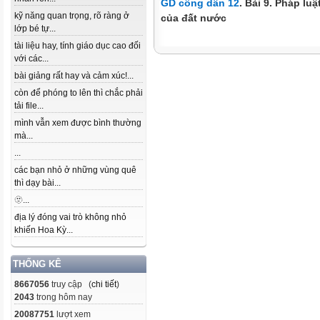
GD công dân 12
. Bài 9. Pháp lu
kỹ năng quan trọng, rõ ràng ở
của đất nước
lớp bé tự...
tài liệu hay, tính giáo dục cao đối
với các...
bài giảng rất hay và cảm xúc!...
còn để phóng to lên thì chắc phải
tải file...
mình vẫn xem được bình thường
mà...
...
các bạn nhỏ ở những vùng quê
thì dạy bài...
🫥...
địa lý đóng vai trò không nhỏ
khiến Hoa Kỳ...
THỐNG KÊ
8667056
truy cập (
chi tiết
)
2043
trong hôm nay
20087751
lượt xem