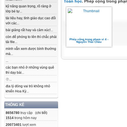
Toán học
. Phép cộng trong phạm
kỹ năng quan trọng, rõ ràng ở
lớp bé tự...
tài liệu hay, tính giáo dục cao đối
với các...
bài giảng rất hay và cảm xúc!...
còn để phóng to lên thì chắc phải
Phép cộng trong phạm vi 4 -
tải file...
Nguyễn Thái Châu
mình vẫn xem được bình thường
mà...
...
các bạn nhỏ ở những vùng quê
thì dạy bài...
🫥...
địa lý đóng vai trò không nhỏ
khiến Hoa Kỳ...
THỐNG KÊ
8656780
truy cập (
chi tiết
)
1514
trong hôm nay
20073401
lượt xem