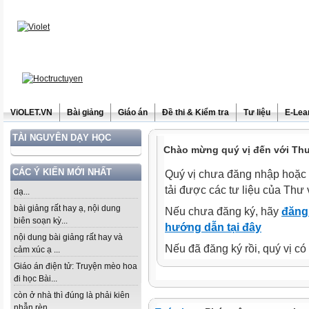
ViOLET.VN
Bài giảng
Giáo án
Đề thi & Kiểm tra
Tư liệu
E-Lea
TÀI NGUYÊN DẠY HỌC
Chào mừng quý vị đến với Thư 
CÁC Ý KIẾN MỚI NHẤT
Quý vị chưa đăng nhập hoặc 
tải được các tư liệu của Thư 
dạ...
bài giảng rất hay ạ, nội dung
Nếu chưa đăng ký, hãy
đăng 
biên soạn kỳ...
hướng dẫn tại đây
nội dung bài giảng rất hay và
Nếu đã đăng ký rồi, quý vị c
cảm xúc ạ ...
Giáo án điện tử: Truyện mèo hoa
đi học Bài...
còn ở nhà thì đúng là phải kiên
nhẫn rèn...