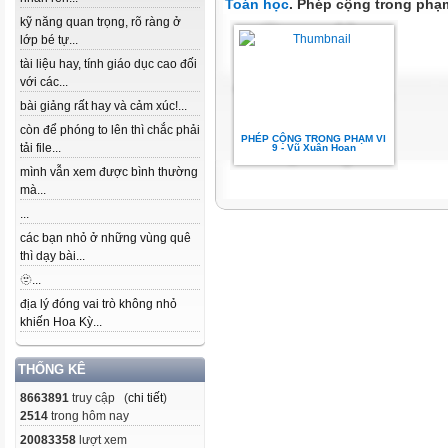
Toán học
. Phép cộng trong phạm
kỹ năng quan trọng, rõ ràng ở
lớp bé tự...
tài liệu hay, tính giáo dục cao đối
với các...
bài giảng rất hay và cảm xúc!...
còn để phóng to lên thì chắc phải
PHÉP CỘNG TRONG PHẠM VI
tải file...
9 - Vũ Xuân Hoan
mình vẫn xem được bình thường
mà...
...
các bạn nhỏ ở những vùng quê
thì dạy bài...
🫥...
địa lý đóng vai trò không nhỏ
khiến Hoa Kỳ...
THỐNG KÊ
8663891
truy cập (
chi tiết
)
2514
trong hôm nay
20083358
lượt xem