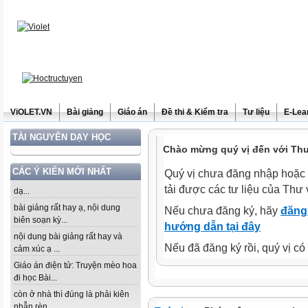
ViOLET.VN
Bài giảng
Giáo án
Đề thi & Kiểm tra
Tư liệu
E-Lea
TÀI NGUYÊN DẠY HỌC
Chào mừng quý vị đến với Thư 
CÁC Ý KIẾN MỚI NHẤT
Quý vị chưa đăng nhập hoặc 
tải được các tư liệu của Thư 
dạ...
bài giảng rất hay ạ, nội dung
Nếu chưa đăng ký, hãy
đăng 
biên soạn kỳ...
hướng dẫn tại đây
nội dung bài giảng rất hay và
Nếu đã đăng ký rồi, quý vị c
cảm xúc ạ ...
Giáo án điện tử: Truyện mèo hoa
đi học Bài...
còn ở nhà thì đúng là phải kiên
nhẫn rèn...