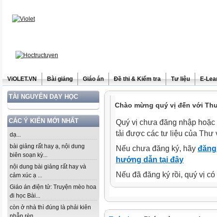
ViOLET.VN
Bài giảng
Giáo án
Đề thi & Kiểm tra
Tư liệu
E-Lea
TÀI NGUYÊN DẠY HỌC
Chào mừng quý vị đến với Thư 
CÁC Ý KIẾN MỚI NHẤT
Quý vị chưa đăng nhập hoặc 
tải được các tư liệu của Thư 
dạ...
bài giảng rất hay ạ, nội dung
Nếu chưa đăng ký, hãy
đăng 
biên soạn kỳ...
hướng dẫn tại đây
nội dung bài giảng rất hay và
Nếu đã đăng ký rồi, quý vị c
cảm xúc ạ ...
Giáo án điện tử: Truyện mèo hoa
đi học Bài...
còn ở nhà thì đúng là phải kiên
nhẫn rèn...