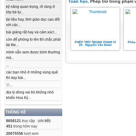
Toán học
. Phép trừ trong phạm v
kỹ năng quan trọng, rõ ràng ở
lớp bé tự...
tài liệu hay, tính giáo dục cao đối
với các...
bài giảng rất hay và cảm xúc!...
còn để phóng to lên thì chắc phải
PHÉP TRỪ TRONG PHẠM VI
Phép 
tải file...
20 - Nguyễn Văn Đoàn
mình vẫn xem được bình thường
mà...
...
các bạn nhỏ ở những vùng quê
thì dạy bài...
🫥...
địa lý đóng vai trò không nhỏ
khiến Hoa Kỳ...
THỐNG KÊ
8658121
truy cập (
chi tiết
)
451
trong hôm nay
20075556
lượt xem