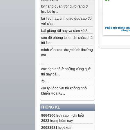
kỹ năng quan trọng, rõ ràng ở
lớp bé tự...
tài liệu hay, tính giáo dục cao đối
với các...
Phép trừ trong ph
bài giảng rất hay và cảm xúc!...
đẳng 
còn để phóng to lên thì chắc phải
tải file...
mình vẫn xem được bình thường
mà...
...
các bạn nhỏ ở những vùng quê
thì dạy bài...
🫥...
địa lý đóng vai trò không nhỏ
khiến Hoa Kỳ...
THỐNG KÊ
8664300
truy cập (
chi tiết
)
2923
trong hôm nay
20083981
lượt xem