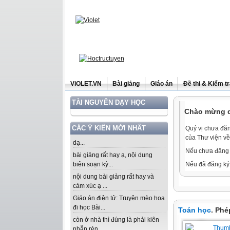
ViOLET.VN
Bài giảng
Giáo án
Đề thi & Kiểm t
TÀI NGUYÊN DẠY HỌC
Chào mừng qu
CÁC Ý KIẾN MỚI NHẤT
Quý vị chưa đăn
của Thư viện về
dạ...
Nếu chưa đăng 
bài giảng rất hay ạ, nội dung
biên soạn kỳ...
Nếu đã đăng ký 
nội dung bài giảng rất hay và
cảm xúc ạ ...
Giáo án điện tử: Truyện mèo hoa
đi học Bài...
Toán học
. Phé
còn ở nhà thì đúng là phải kiên
nhẫn rèn...