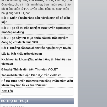
muốn tạo trang riêng cho Trường, Phòng Giáo dục, Sở
Giáo dục, cho cá nhân mình hay bạn muốn soạn thảo
bài giảng điện tử trực tuyến bằng công cụ soạn thảo
bài giảng ViOLET, bạn...
Bài 4: Quản lí ngân hàng câu hỏi và sinh đề có điều
kiện
Bài 3: Tạo đề thi trắc nghiệm trực tuyến dạng chọn
một đáp án đúng
Bài 2: Tạo cây thư mục chứa câu hỏi trắc nghiệm
đồng bộ với danh mục SGK
Bài 1: Hướng dẫn tạo đề thi trắc nghiệm trực tuyến
Lấy lại Mật khẩu trên violet.vn
Kích hoạt tài khoản (Xác nhận thông tin liên hệ) trên
violet.vn
Đăng ký Thành viên trên Thư viện ViOLET
Tạo website Thư viện Giáo dục trên violet.vn
Hỗ trợ trực tuyến trên violet.vn bằng Phần mềm điều
khiển máy tính từ xa TeamViewer
Xem tiếp
HỖ TRỢ KĨ THUẬT