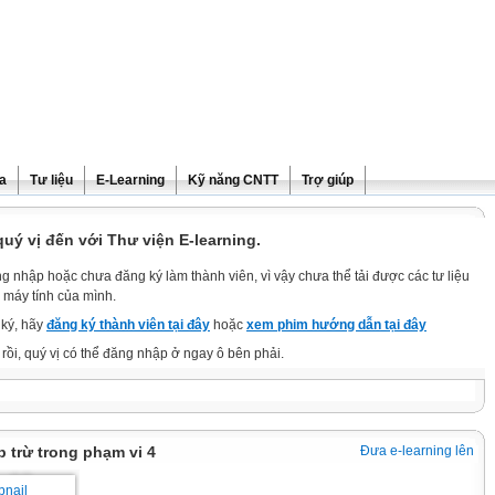
ra
Tư liệu
E-Learning
Kỹ năng CNTT
Trợ giúp
ý vị đến với Thư viện E-learning.
g nhập hoặc chưa đăng ký làm thành viên, vì vậy chưa thể tải được các tư liệu
 máy tính của mình.
ký, hãy
đăng ký thành viên tại đây
hoặc
xem phim hướng dẫn tại đây
rồi, quý vị có thể đăng nhập ở ngay ô bên phải.
p trừ trong phạm vi 4
Đưa e-learning lên