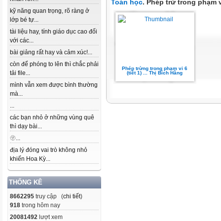
Toán học
. Phép trừ trong phạm v
kỹ năng quan trọng, rõ ràng ở
lớp bé tự...
tài liệu hay, tính giáo dục cao đối
với các...
bài giảng rất hay và cảm xúc!...
còn để phóng to lên thì chắc phải
Phép trừng trong phạm vi 6
tải file...
(tiết 1) ... Thị Bích Hằng
mình vẫn xem được bình thường
mà...
...
các bạn nhỏ ở những vùng quê
thì dạy bài...
🫥...
địa lý đóng vai trò không nhỏ
khiến Hoa Kỳ...
THỐNG KÊ
8662295
truy cập (
chi tiết
)
918
trong hôm nay
20081492
lượt xem