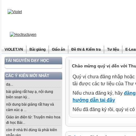
ViOLET.VN
Bài giảng
Giáo án
Đề thi & Kiểm tra
Tư liệu
E-Lea
TÀI NGUYÊN DẠY HỌC
Chào mừng quý vị đến với Thư 
CÁC Ý KIẾN MỚI NHẤT
Quý vị chưa đăng nhập hoặc 
tải được các tư liệu của Thư 
dạ...
bài giảng rất hay ạ, nội dung
Nếu chưa đăng ký, hãy
đăng 
biên soạn kỳ...
hướng dẫn tại đây
nội dung bài giảng rất hay và
Nếu đã đăng ký rồi, quý vị c
cảm xúc ạ ...
Giáo án điện tử: Truyện mèo hoa
đi học Bài...
còn ở nhà thì đúng là phải kiên
nhẫn rèn...