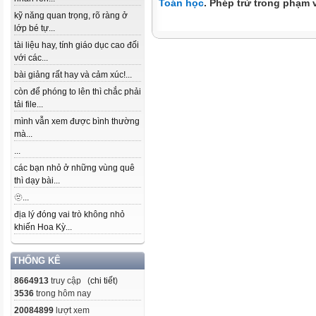
Toán học
. Phép trừ trong phạm v
kỹ năng quan trọng, rõ ràng ở
lớp bé tự...
tài liệu hay, tính giáo dục cao đối
với các...
bài giảng rất hay và cảm xúc!...
còn để phóng to lên thì chắc phải
tải file...
mình vẫn xem được bình thường
mà...
...
các bạn nhỏ ở những vùng quê
thì dạy bài...
🫥...
địa lý đóng vai trò không nhỏ
khiến Hoa Kỳ...
THỐNG KÊ
8664913
truy cập (
chi tiết
)
3536
trong hôm nay
20084899
lượt xem