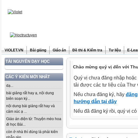
ViOLET.VN
Bài giảng
Giáo án
Đề thi & Kiểm tra
Tư liệu
E-Lea
TÀI NGUYÊN DẠY HỌC
Chào mừng quý vị đến với Thư 
CÁC Ý KIẾN MỚI NHẤT
Quý vị chưa đăng nhập hoặc 
tải được các tư liệu của Thư 
dạ...
bài giảng rất hay ạ, nội dung
Nếu chưa đăng ký, hãy
đăng 
biên soạn kỳ...
hướng dẫn tại đây
nội dung bài giảng rất hay và
Nếu đã đăng ký rồi, quý vị c
cảm xúc ạ ...
Giáo án điện tử: Truyện mèo hoa
đi học Bài...
còn ở nhà thì đúng là phải kiên
nhẫn rèn...