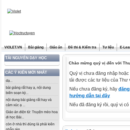
ViOLET.VN
Bài giảng
Giáo án
Đề thi & Kiểm tra
Tư liệu
E-Lea
TÀI NGUYÊN DẠY HỌC
Chào mừng quý vị đến với Thư 
CÁC Ý KIẾN MỚI NHẤT
Quý vị chưa đăng nhập hoặc 
tải được các tư liệu của Thư 
dạ...
bài giảng rất hay ạ, nội dung
Nếu chưa đăng ký, hãy
đăng 
biên soạn kỳ...
hướng dẫn tại đây
nội dung bài giảng rất hay và
Nếu đã đăng ký rồi, quý vị c
cảm xúc ạ ...
Giáo án điện tử: Truyện mèo hoa
đi học Bài...
còn ở nhà thì đúng là phải kiên
nhẫn rèn...