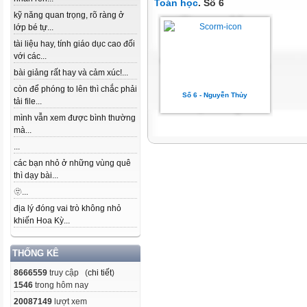
Toán học
. Số 6
kỹ năng quan trọng, rõ ràng ở
lớp bé tự...
tài liệu hay, tính giáo dục cao đối
với các...
bài giảng rất hay và cảm xúc!...
còn để phóng to lên thì chắc phải
Số 6 - Nguyễn Thủy
tải file...
mình vẫn xem được bình thường
mà...
...
các bạn nhỏ ở những vùng quê
thì dạy bài...
🫥...
địa lý đóng vai trò không nhỏ
khiến Hoa Kỳ...
THỐNG KÊ
8666559
truy cập (
chi tiết
)
1546
trong hôm nay
20087149
lượt xem