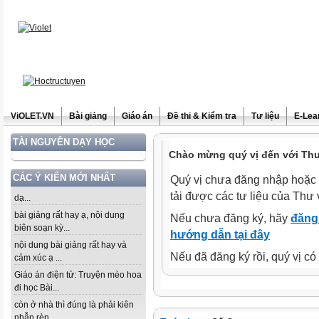
ViOLET.VN
Bài giảng
Giáo án
Đề thi & Kiểm tra
Tư liệu
E-Lea
TÀI NGUYÊN DẠY HỌC
Chào mừng quý vị đến với Thư 
CÁC Ý KIẾN MỚI NHẤT
Quý vị chưa đăng nhập hoặc 
tải được các tư liệu của Thư 
dạ...
bài giảng rất hay ạ, nội dung
Nếu chưa đăng ký, hãy
đăng 
biên soạn kỳ...
hướng dẫn tại đây
nội dung bài giảng rất hay và
Nếu đã đăng ký rồi, quý vị c
cảm xúc ạ ...
Giáo án điện tử: Truyện mèo hoa
đi học Bài...
còn ở nhà thì đúng là phải kiên
nhẫn rèn...