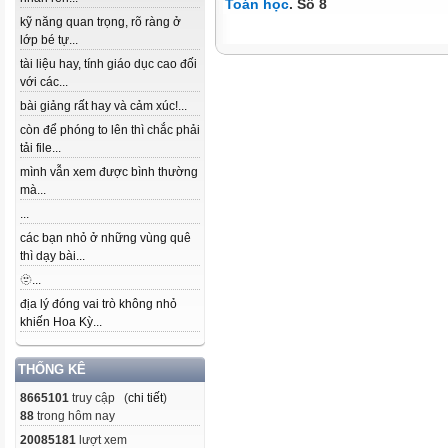
Toán học
. Số 8
kỹ năng quan trọng, rõ ràng ở
lớp bé tự...
tài liệu hay, tính giáo dục cao đối
với các...
bài giảng rất hay và cảm xúc!...
còn để phóng to lên thì chắc phải
tải file...
mình vẫn xem được bình thường
mà...
...
các bạn nhỏ ở những vùng quê
thì dạy bài...
🫥...
địa lý đóng vai trò không nhỏ
khiến Hoa Kỳ...
THỐNG KÊ
8665101
truy cập (
chi tiết
)
88
trong hôm nay
20085181
lượt xem