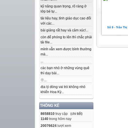
kỹ năng quan trọng, rõ ràng ở
lớp bé tự...
tài liệu hay, tính giáo dục cao đối
với các...
Số 9 - Trần Th
bài giảng rất hay và cảm xúc!...
còn để phóng to lên thì chắc phải
tải file...
mình vẫn xem được bình thường
mà...
...
các bạn nhỏ ở những vùng quê
thì dạy bài...
🫥...
địa lý đóng vai trò không nhỏ
khiến Hoa Kỳ...
THỐNG KÊ
8658810
truy cập (
chi tiết
)
1140
trong hôm nay
20076624
lượt xem