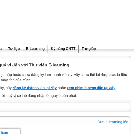
ra
Tư liệu
E-Learning
Kỹ năng CNTT
Trợ giúp
ý vị đến với Thư viện E-learning.
g nhập hoặc chưa đăng ký làm thành viên, vì vậy chưa thể tải được các tư liệu
 máy tính của mình.
ký, hãy
đăng ký thành viên tại đây
hoặc
xem phim hướng dẫn tại đây
rồi, quý vị có thể đăng nhập ở ngay ô bên phải.
9
Đưa e-learning lên