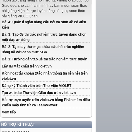
muốn tạo trang riêng cho Trường, Phòng Giáo dục, Sở
Giáo dục, cho cá nhân mình hay bạn muốn soạn thảo
bài giảng điện tử trực tuyến bằng công cụ soạn thảo
bài giảng ViOLET, bạn...
Bài 4: Quản lí ngân hàng câu hỏi và sinh đề có điều
kiện
Bài 3: Tạo đề thi trắc nghiệm trực tuyến dạng chọn
một đáp án đúng
Bài 2: Tạo cây thư mục chứa câu hỏi trắc nghiệm
đồng bộ với danh mục SGK
Bài 1: Hướng dẫn tạo đề thi trắc nghiệm trực tuyến
Lấy lại Mật khẩu trên violet.vn
Kích hoạt tài khoản (Xác nhận thông tin liên hệ) trên
violet.vn
Đăng ký Thành viên trên Thư viện ViOLET
Tạo website Thư viện Giáo dục trên violet.vn
Hỗ trợ trực tuyến trên violet.vn bằng Phần mềm điều
khiển máy tính từ xa TeamViewer
Xem tiếp
HỖ TRỢ KĨ THUẬT