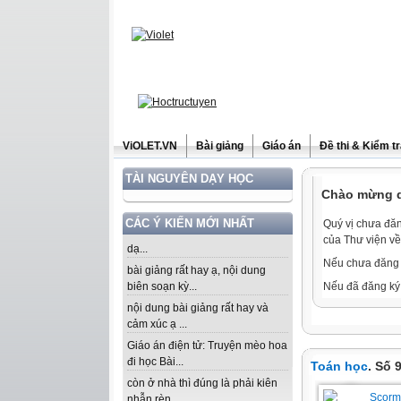
ViOLET.VN
Bài giảng
Giáo án
Đề thi & Kiểm t
TÀI NGUYÊN DẠY HỌC
Chào mừng qu
CÁC Ý KIẾN MỚI NHẤT
Quý vị chưa đăn
của Thư viện về
dạ...
Nếu chưa đăng 
bài giảng rất hay ạ, nội dung
biên soạn kỳ...
Nếu đã đăng ký 
nội dung bài giảng rất hay và
cảm xúc ạ ...
Giáo án điện tử: Truyện mèo hoa
đi học Bài...
Toán học
. Số 
còn ở nhà thì đúng là phải kiên
nhẫn rèn...