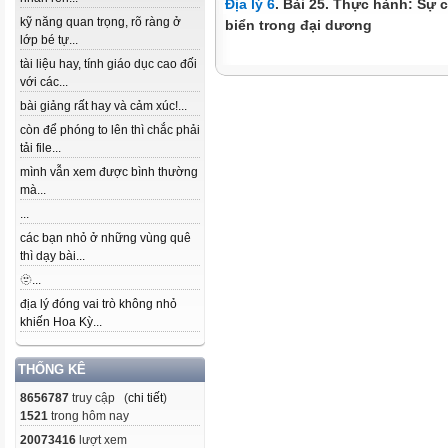
Địa lý 6
. Bài 25. Thực hành: Sự
kỹ năng quan trọng, rõ ràng ở
biển trong đại dương
lớp bé tự...
tài liệu hay, tính giáo dục cao đối
với các...
bài giảng rất hay và cảm xúc!...
còn để phóng to lên thì chắc phải
tải file...
mình vẫn xem được bình thường
mà...
...
các bạn nhỏ ở những vùng quê
thì dạy bài...
🫥...
địa lý đóng vai trò không nhỏ
khiến Hoa Kỳ...
THỐNG KÊ
8656787
truy cập (
chi tiết
)
1521
trong hôm nay
20073416
lượt xem