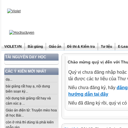
ViOLET.VN
Bài giảng
Giáo án
Đề thi & Kiểm tra
Tư liệu
E-Lea
TÀI NGUYÊN DẠY HỌC
Chào mừng quý vị đến với Thư 
CÁC Ý KIẾN MỚI NHẤT
Quý vị chưa đăng nhập hoặc 
tải được các tư liệu của Thư 
dạ...
bài giảng rất hay ạ, nội dung
Nếu chưa đăng ký, hãy
đăng 
biên soạn kỳ...
hướng dẫn tại đây
nội dung bài giảng rất hay và
Nếu đã đăng ký rồi, quý vị c
cảm xúc ạ ...
Giáo án điện tử: Truyện mèo hoa
đi học Bài...
còn ở nhà thì đúng là phải kiên
nhẫn rèn...