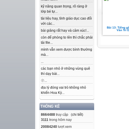
kỹ năng quan trọng, rõ ràng ở
lớp bé tự...
tài liệu hay, tính giáo dục cao đối
với các...
Bài 13: Tiếng g
bài giảng rất hay và cảm xúc!...
Văn Trí 
còn để phóng to lên thì chắc phải
tải file...
mình vẫn xem được bình thường
mà...
...
các bạn nhỏ ở những vùng quê
thì dạy bài...
🫥...
địa lý đóng vai trò không nhỏ
khiến Hoa Kỳ...
THỐNG KÊ
8664488
truy cập (
chi tiết
)
3111
trong hôm nay
20084240
lượt xem