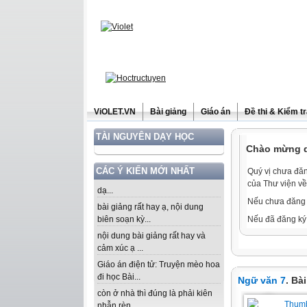
ViOLET.VN
Bài giảng
Giáo án
Đề thi & Kiểm t
TÀI NGUYÊN DẠY HỌC
Chào mừng qu
CÁC Ý KIẾN MỚI NHẤT
Quý vị chưa đăn
của Thư viện về
dạ...
Nếu chưa đăng 
bài giảng rất hay ạ, nội dung
biên soạn kỳ...
Nếu đã đăng ký 
nội dung bài giảng rất hay và
cảm xúc ạ ...
Giáo án điện tử: Truyện mèo hoa
đi học Bài...
Ngữ văn 7
. Bà
còn ở nhà thì đúng là phải kiên
nhẫn rèn...