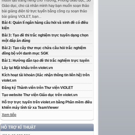
muốn tạo trang riêng cho Trường, Phòng Giáo dục, Sở
Giáo dục, cho cá nhân mình hay bạn muốn soạn thảo
bài giảng điện tử trực tuyến bằng công cụ soạn thảo
bài giảng ViOLET, bạn...
Bài 4: Quản lí ngân hàng câu hỏi và sinh đề có điều
kiện
Bài 3: Tạo đề thi trắc nghiệm trực tuyến dạng chọn
một đáp án đúng
Bài 2: Tạo cây thư mục chứa câu hỏi trắc nghiệm
đồng bộ với danh mục SGK
Bài 1: Hướng dẫn tạo đề thi trắc nghiệm trực tuyến
Lấy lại Mật khẩu trên violet.vn
Kích hoạt tài khoản (Xác nhận thông tin liên hệ) trên
violet.vn
Đăng ký Thành viên trên Thư viện ViOLET
Tạo website Thư viện Giáo dục trên violet.vn
Hỗ trợ trực tuyến trên violet.vn bằng Phần mềm điều
khiển máy tính từ xa TeamViewer
Xem tiếp
HỖ TRỢ KĨ THUẬT