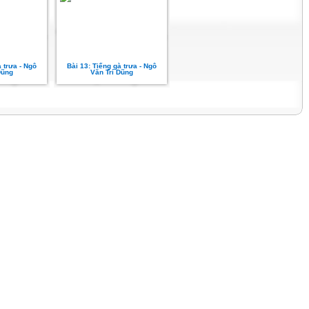
à trưa - Ngô
Bài 13: Tiếng gà trưa - Ngô
Dũng
Văn Trí Dũng