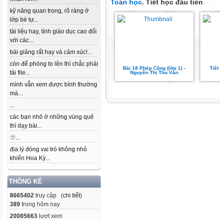
Toán học
. Tiết học đầu tiên
kỹ năng quan trọng, rõ ràng ở
lớp bé tự...
tài liệu hay, tính giáo dục cao đối
với các...
bài giảng rất hay và cảm xúc!...
còn để phóng to lên thì chắc phải
Bài 18 Phép Cộng (lớp 1) -
Tiết
tải file...
Nguyễn Thị Thu Vân
mình vẫn xem được bình thường
mà...
...
các bạn nhỏ ở những vùng quê
thì dạy bài...
🫥...
địa lý đóng vai trò không nhỏ
khiến Hoa Kỳ...
THỐNG KÊ
8665402
truy cập (
chi tiết
)
389
trong hôm nay
20085663
lượt xem