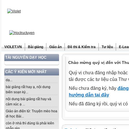
ViOLET.VN
Bài giảng
Giáo án
Đề thi & Kiểm tra
Tư liệu
E-Lea
TÀI NGUYÊN DẠY HỌC
Chào mừng quý vị đến với Thư 
CÁC Ý KIẾN MỚI NHẤT
Quý vị chưa đăng nhập hoặc 
tải được các tư liệu của Thư 
dạ...
bài giảng rất hay ạ, nội dung
Nếu chưa đăng ký, hãy
đăng 
biên soạn kỳ...
hướng dẫn tại đây
nội dung bài giảng rất hay và
Nếu đã đăng ký rồi, quý vị c
cảm xúc ạ ...
Giáo án điện tử: Truyện mèo hoa
đi học Bài...
còn ở nhà thì đúng là phải kiên
nhẫn rèn...