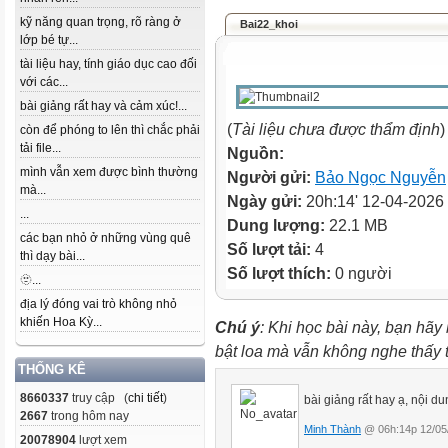
kỹ năng quan trọng, rõ ràng ở
Bai22_khoi
lớp bé tự...
tài liệu hay, tính giáo dục cao đối
với các...
bài giảng rất hay và cảm xúc!...
(
Tài liệu chưa được thẩm định
)
còn để phóng to lên thì chắc phải
tải file...
Nguồn:
mình vẫn xem được bình thường
Người gửi:
Bảo Ngọc Nguyễn
mà...
Ngày gửi:
20h:14' 12-04-2026
...
Dung lượng:
22.1 MB
các bạn nhỏ ở những vùng quê
Số lượt tải:
4
thì dạy bài...
Số lượt thích:
0 người
🫥...
địa lý đóng vai trò không nhỏ
khiến Hoa Kỳ...
Chú ý
: Khi học bài này, bạn hãy
bật loa mà vẫn không nghe thấy
THỐNG KÊ
8660337
truy cập (
chi tiết
)
bài giảng rất hay ạ, nội d
2667
trong hôm nay
Minh Thành
@ 06h:14p 12/05
20078904
lượt xem