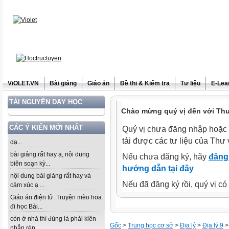
ViOLET.VN
Bài giảng
Giáo án
Đề thi & Kiểm tra
Tư liệu
E-Lea
TÀI NGUYÊN DẠY HỌC
Chào mừng quý vị đến với Thư 
CÁC Ý KIẾN MỚI NHẤT
Quý vị chưa đăng nhập hoặc 
tải được các tư liệu của Thư 
dạ...
bài giảng rất hay ạ, nội dung
Nếu chưa đăng ký, hãy
đăng 
biên soạn kỳ...
hướng dẫn tại đây
nội dung bài giảng rất hay và
Nếu đã đăng ký rồi, quý vị c
cảm xúc ạ ...
Giáo án điện tử: Truyện mèo hoa
đi học Bài...
còn ở nhà thì đúng là phải kiên
Gốc
>
Trung học cơ sở
>
Địa lý
>
Địa lý 9
>
nhẫn rèn...