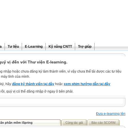
ra
Tư liệu
E-Learning
Kỹ năng CNTT
Trợ giúp
ý vị đến với Thư viện E-learning.
g nhập hoặc chưa đăng ký làm thành viên, vì vậy chưa thể tải được các tư liệu
 máy tính của mình.
ký, hãy
đăng ký thành viên tại đây
hoặc
xem phim hướng dẫn tại đây
rồi, quý vị có thể đăng nhập ở ngay ô bên phải.
Đưa e-learning lên
uấn phần mềm iSpring
Cùng tác giả
Báo cáo SCORM