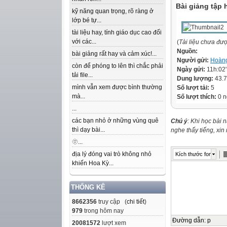
Bài giảng tập
kỹ năng quan trọng, rõ ràng ở
lớp bé tự...
tài liệu hay, tính giáo dục cao đối
với các...
(
Tài liệu chưa đư
Nguồn:
bài giảng rất hay và cảm xúc!...
Người gửi:
Hoàn
còn để phóng to lên thì chắc phải
Ngày gửi:
11h:02
tải file...
Dung lượng:
43.
mình vẫn xem được bình thường
Số lượt tải:
5
mà...
Số lượt thích:
0 n
...
các bạn nhỏ ở những vùng quê
Chú ý
: Khi học bài 
thì dạy bài...
nghe thấy tiếng, xi
🫥...
địa lý đóng vai trò không nhỏ
Kích thước font
khiến Hoa Kỳ...
THỐNG KÊ
8662356
truy cập (
chi tiết
)
979
trong hôm nay
Đường dẫn
:
p
20081572
lượt xem