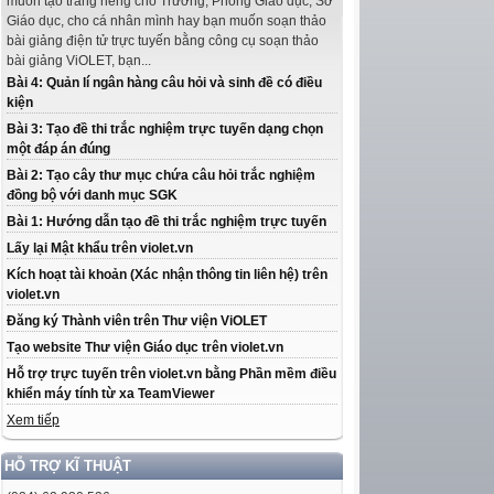
muốn tạo trang riêng cho Trường, Phòng Giáo dục, Sở
Giáo dục, cho cá nhân mình hay bạn muốn soạn thảo
bài giảng điện tử trực tuyến bằng công cụ soạn thảo
bài giảng ViOLET, bạn...
Bài 4: Quản lí ngân hàng câu hỏi và sinh đề có điều
kiện
Bài 3: Tạo đề thi trắc nghiệm trực tuyến dạng chọn
một đáp án đúng
Bài 2: Tạo cây thư mục chứa câu hỏi trắc nghiệm
đồng bộ với danh mục SGK
Bài 1: Hướng dẫn tạo đề thi trắc nghiệm trực tuyến
Lấy lại Mật khẩu trên violet.vn
Kích hoạt tài khoản (Xác nhận thông tin liên hệ) trên
violet.vn
Đăng ký Thành viên trên Thư viện ViOLET
Tạo website Thư viện Giáo dục trên violet.vn
Hỗ trợ trực tuyến trên violet.vn bằng Phần mềm điều
khiển máy tính từ xa TeamViewer
Xem tiếp
HỖ TRỢ KĨ THUẬT