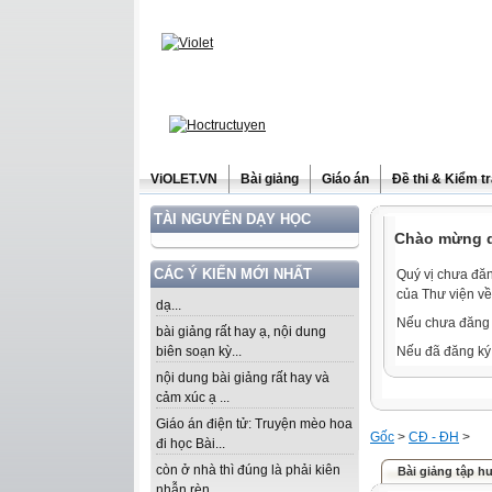
ViOLET.VN
Bài giảng
Giáo án
Đề thi & Kiểm t
TÀI NGUYÊN DẠY HỌC
Chào mừng qu
CÁC Ý KIẾN MỚI NHẤT
Quý vị chưa đăn
của Thư viện về
dạ...
Nếu chưa đăng 
bài giảng rất hay ạ, nội dung
biên soạn kỳ...
Nếu đã đăng ký 
nội dung bài giảng rất hay và
cảm xúc ạ ...
Giáo án điện tử: Truyện mèo hoa
Gốc
>
CĐ - ĐH
>
đi học Bài...
còn ở nhà thì đúng là phải kiên
Bài giảng tập h
nhẫn rèn...