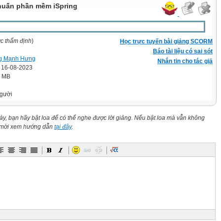
 huấn phần mềm iSpring
ợc thẩm định
)
Học trực tuyến bài giảng SCORM
Báo tài liệu có sai sót
g Mạnh Hưng
Nhắn tin cho tác giả
' 16-08-2023
7 MB
gười
này, bạn hãy bật loa để có thể nghe được lời giảng. Nếu bật loa mà vẫn không
n mời xem hướng dẫn
tại đây
.