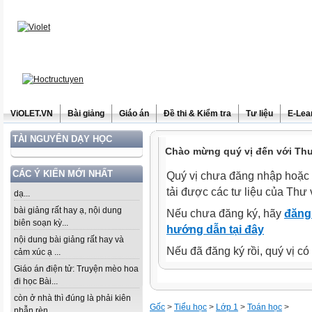
ViOLET.VN
Bài giảng
Giáo án
Đề thi & Kiểm tra
Tư liệu
E-Lea
TÀI NGUYÊN DẠY HỌC
Chào mừng quý vị đến với Thư 
CÁC Ý KIẾN MỚI NHẤT
Quý vị chưa đăng nhập hoặc 
tải được các tư liệu của Thư 
dạ...
bài giảng rất hay ạ, nội dung
Nếu chưa đăng ký, hãy
đăng 
biên soạn kỳ...
hướng dẫn tại đây
nội dung bài giảng rất hay và
Nếu đã đăng ký rồi, quý vị c
cảm xúc ạ ...
Giáo án điện tử: Truyện mèo hoa
đi học Bài...
còn ở nhà thì đúng là phải kiên
Gốc
>
Tiểu học
>
Lớp 1
>
Toán học
>
nhẫn rèn...