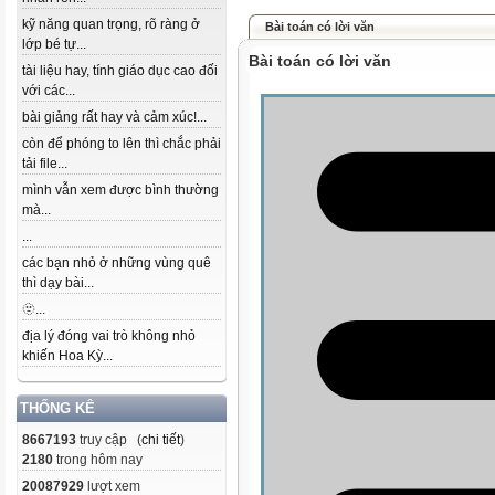
kỹ năng quan trọng, rõ ràng ở
Bài toán có lời văn
lớp bé tự...
Bài toán có lời văn
tài liệu hay, tính giáo dục cao đối
với các...
bài giảng rất hay và cảm xúc!...
còn để phóng to lên thì chắc phải
tải file...
mình vẫn xem được bình thường
mà...
...
các bạn nhỏ ở những vùng quê
thì dạy bài...
🫥...
địa lý đóng vai trò không nhỏ
khiến Hoa Kỳ...
THỐNG KÊ
8667193
truy cập (
chi tiết
)
2180
trong hôm nay
20087929
lượt xem