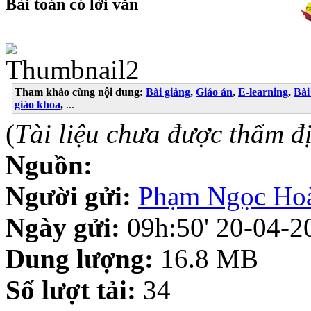
Bài toán có lời văn
Tham khảo cùng nội dung:
Bài giảng
,
Giáo án
,
E-learning
,
Bài
giáo khoa
,
...
(
Tài liệu chưa được thẩm đ
Nguồn:
Người gửi:
Phạm Ngọc Ho
Ngày gửi:
09h:50' 20-04-2
Dung lượng:
16.8 MB
Số lượt tải:
34