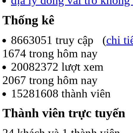
địa lý đóng vai trò không
Thống kê
8663051
truy cập (
chi ti
1674
trong hôm nay
20082372
lượt xem
2067
trong hôm nay
15281608
thành viên
Thành viên trực tuyến
24 khách và 1 thành viên