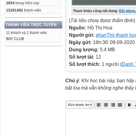
2654
trong hôm nay
15281492
thành viên
Tham khảo cùng nội dung:
Bài giảng
,
(
Tài liệu chưa được thẩm định
)
THÀNH VIÊN TRỰC TUYẾN
Nguồn:
Hồ Thị Hoa
11 khách và 1 thành viên
Người gửi:
phanThij thanh hu
BAY CLUB
Ngày gửi:
16h:36' 09-09-2020
Dung lượng:
5.4 MB
Số lượt tải:
12
Số lượt thích:
1 người (
Danh T
Chú ý
: Khi học bài này, bạn hãy
bật loa mà vẫn không nghe thấy
Kích thước font