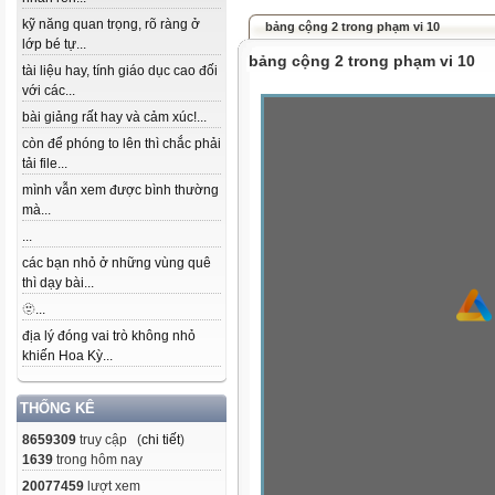
kỹ năng quan trọng, rõ ràng ở
bảng cộng 2 trong phạm vi 10
lớp bé tự...
bảng cộng 2 trong phạm vi 10
tài liệu hay, tính giáo dục cao đối
với các...
bài giảng rất hay và cảm xúc!...
còn để phóng to lên thì chắc phải
tải file...
mình vẫn xem được bình thường
mà...
...
các bạn nhỏ ở những vùng quê
thì dạy bài...
🫥...
địa lý đóng vai trò không nhỏ
khiến Hoa Kỳ...
THỐNG KÊ
8659309
truy cập (
chi tiết
)
1639
trong hôm nay
20077459
lượt xem