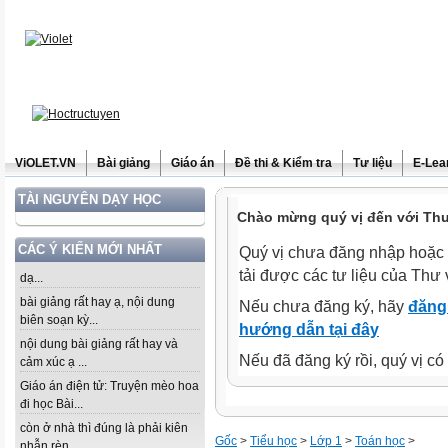
ViOLET.VN
Bài giảng
Giáo án
Đề thi & Kiểm tra
Tư liệu
E-Lea
TÀI NGUYÊN DẠY HỌC
Chào mừng quý vị đến với Thư 
CÁC Ý KIẾN MỚI NHẤT
Quý vị chưa đăng nhập hoặc 
tải được các tư liệu của Thư 
dạ...
bài giảng rất hay ạ, nội dung
Nếu chưa đăng ký, hãy
đăng 
biên soạn kỳ...
hướng dẫn tại đây
nội dung bài giảng rất hay và
Nếu đã đăng ký rồi, quý vị c
cảm xúc ạ ...
Giáo án điện tử: Truyện mèo hoa
đi học Bài...
còn ở nhà thì đúng là phải kiên
Gốc
>
Tiểu học
>
Lớp 1
>
Toán học
>
nhẫn rèn...