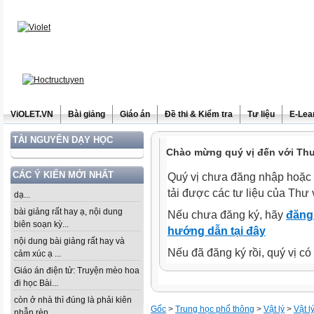
ViOLET.VN
Bài giảng
Giáo án
Đề thi & Kiểm tra
Tư liệu
E-Lea
TÀI NGUYÊN DẠY HỌC
Chào mừng quý vị đến với Thư 
CÁC Ý KIẾN MỚI NHẤT
Quý vị chưa đăng nhập hoặc 
tải được các tư liệu của Thư 
dạ...
bài giảng rất hay ạ, nội dung
Nếu chưa đăng ký, hãy
đăng 
biên soạn kỳ...
hướng dẫn tại đây
nội dung bài giảng rất hay và
Nếu đã đăng ký rồi, quý vị c
cảm xúc ạ ...
Giáo án điện tử: Truyện mèo hoa
đi học Bài...
còn ở nhà thì đúng là phải kiên
Gốc
>
Trung học phổ thông
>
Vật lý
>
Vật l
nhẫn rèn...