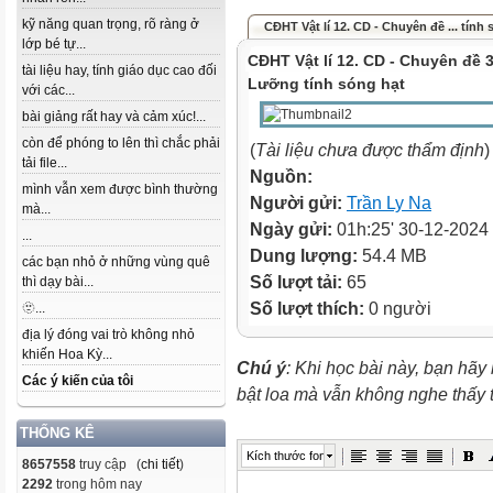
kỹ năng quan trọng, rõ ràng ở
CĐHT Vật lí 12. CD - Chuyên đề ... tính
lớp bé tự...
CĐHT Vật lí 12. CD - Chuyên đề 3.
tài liệu hay, tính giáo dục cao đối
Lưỡng tính sóng hạt
với các...
bài giảng rất hay và cảm xúc!...
còn để phóng to lên thì chắc phải
(
Tài liệu chưa được thẩm định
)
tải file...
Nguồn:
mình vẫn xem được bình thường
Người gửi:
Trần Ly Na
mà...
Ngày gửi:
01h:25' 30-12-2024
...
Dung lượng:
54.4 MB
các bạn nhỏ ở những vùng quê
Số lượt tải:
65
thì dạy bài...
Số lượt thích:
0 người
🫥...
địa lý đóng vai trò không nhỏ
khiến Hoa Kỳ...
Chú ý
: Khi học bài này, bạn hãy
Các ý kiến của tôi
bật loa mà vẫn không nghe thấy
THỐNG KÊ
Kích thước font
8657558
truy cập (
chi tiết
)
2292
trong hôm nay