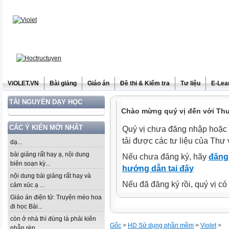
ViOLET.VN
Bài giảng
Giáo án
Đề thi & Kiểm tra
Tư liệu
E-Lea
TÀI NGUYÊN DẠY HỌC
Chào mừng quý vị đến với Thư 
CÁC Ý KIẾN MỚI NHẤT
Quý vị chưa đăng nhập hoặc 
tải được các tư liệu của Thư 
dạ...
bài giảng rất hay ạ, nội dung
Nếu chưa đăng ký, hãy
đăng 
biên soạn kỳ...
hướng dẫn tại đây
nội dung bài giảng rất hay và
Nếu đã đăng ký rồi, quý vị c
cảm xúc ạ ...
Giáo án điện tử: Truyện mèo hoa
đi học Bài...
còn ở nhà thì đúng là phải kiên
Gốc
>
HD Sử dụng phần mềm
>
Violet
>
nhẫn rèn...