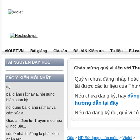
ViOLET.VN
Bài giảng
Giáo án
Đề thi & Kiểm tra
Tư liệu
E-Lea
TÀI NGUYÊN DẠY HỌC
Chào mừng quý vị đến với Thư 
CÁC Ý KIẾN MỚI NHẤT
Quý vị chưa đăng nhập hoặc 
tải được các tư liệu của Thư 
dạ...
bài giảng rất hay ạ, nội dung
Nếu chưa đăng ký, hãy
đăng 
biên soạn kỳ...
hướng dẫn tại đây
nội dung bài giảng rất hay và
Nếu đã đăng ký rồi, quý vị c
cảm xúc ạ ...
Giáo án điện tử: Truyện mèo hoa
đi học Bài...
còn ở nhà thì đúng là phải kiên
Gốc
>
HD Sử dụng phần mềm
>
Violet
>
nhẫn rèn...