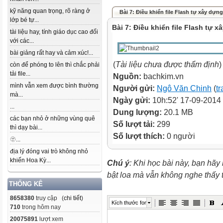
kỹ năng quan trọng, rõ ràng ở
Bài 7: Điều khiển file Flash tự xây dựng
lớp bé tự...
Bài 7: Điều khiển file Flash tự 
tài liệu hay, tính giáo dục cao đối
với các...
bài giảng rất hay và cảm xúc!...
(
Tài liệu chưa được thẩm định
)
còn để phóng to lên thì chắc phải
tải file...
Nguồn:
bachkim.vn
mình vẫn xem được bình thường
Người gửi:
Ngô Văn Chinh
(
tr
mà...
Ngày gửi:
10h:52' 17-09-2014
...
Dung lượng:
20.1 MB
các bạn nhỏ ở những vùng quê
Số lượt tải:
299
thì dạy bài...
Số lượt thích:
0 người
🫥...
địa lý đóng vai trò không nhỏ
khiến Hoa Kỳ...
Chú ý
: Khi học bài này, bạn hãy
bật loa mà vẫn không nghe thấy
THỐNG KÊ
8658380
truy cập (
chi tiết
)
Kích thước font
710
trong hôm nay
20075891
lượt xem