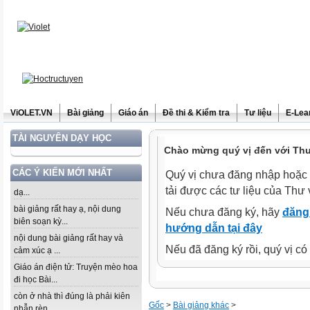
ViOLET.VN
Bài giảng
Giáo án
Đề thi & Kiểm tra
Tư liệu
E-Lea
TÀI NGUYÊN DẠY HỌC
Chào mừng quý vị đến với Thư 
CÁC Ý KIẾN MỚI NHẤT
Quý vị chưa đăng nhập hoặc 
tải được các tư liệu của Thư 
dạ...
bài giảng rất hay ạ, nội dung
Nếu chưa đăng ký, hãy
đăng 
biên soạn kỳ...
hướng dẫn tại đây
nội dung bài giảng rất hay và
Nếu đã đăng ký rồi, quý vị c
cảm xúc ạ ...
Giáo án điện tử: Truyện mèo hoa
đi học Bài...
còn ở nhà thì đúng là phải kiên
Gốc
>
Bài giảng khác
>
nhẫn rèn...