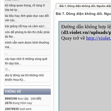
kỹ năng quan trọng, rõ ràng ở
Bài 7. Dòng điện không đổi. Nguồn điệ
lớp bé tự...
Bài 7. Dòng điện không đổi. Ng
tài liệu hay, tính giáo dục cao đối
với các...
bài giảng rất hay và cảm xúc!...
còn để phóng to lên thì chắc phải
tải file...
mình vẫn xem được bình thường
mà...
...
các bạn nhỏ ở những vùng quê
thì dạy bài...
🫥...
địa lý đóng vai trò không nhỏ
khiến Hoa Kỳ...
THỐNG KÊ
8660346
truy cập (
chi tiết
)
2676
trong hôm nay
20078935
lượt xem