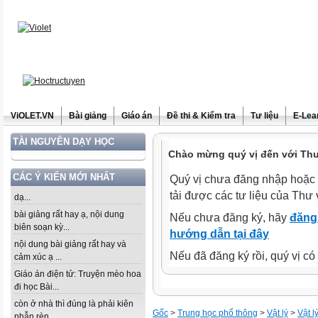
ViOLET.VN
Bài giảng
Giáo án
Đề thi & Kiểm tra
Tư liệu
E-Lea
TÀI NGUYÊN DẠY HỌC
Chào mừng quý vị đến với Thư 
CÁC Ý KIẾN MỚI NHẤT
Quý vị chưa đăng nhập hoặc 
tải được các tư liệu của Thư 
dạ...
bài giảng rất hay ạ, nội dung
Nếu chưa đăng ký, hãy
đăng 
biên soạn kỳ...
hướng dẫn tại đây
nội dung bài giảng rất hay và
Nếu đã đăng ký rồi, quý vị c
cảm xúc ạ ...
Giáo án điện tử: Truyện mèo hoa
đi học Bài...
còn ở nhà thì đúng là phải kiên
Gốc
>
Trung học phổ thông
>
Vật lý
>
Vật l
nhẫn rèn...