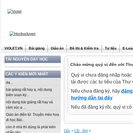
ViOLET.VN
Bài giảng
Giáo án
Đề thi & Kiểm tra
Tư liệu
E-Lea
TÀI NGUYÊN DẠY HỌC
Chào mừng quý vị đến với Thư 
CÁC Ý KIẾN MỚI NHẤT
Quý vị chưa đăng nhập hoặc 
tải được các tư liệu của Thư 
dạ...
bài giảng rất hay ạ, nội dung
Nếu chưa đăng ký, hãy
đăng 
biên soạn kỳ...
hướng dẫn tại đây
nội dung bài giảng rất hay và
Nếu đã đăng ký rồi, quý vị c
cảm xúc ạ ...
Giáo án điện tử: Truyện mèo hoa
đi học Bài...
còn ở nhà thì đúng là phải kiên
Gốc
>
CĐ - ĐH
>
nhẫn rèn...