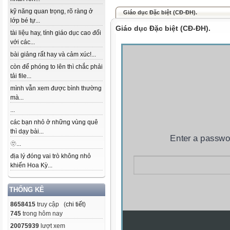
kỹ năng quan trọng, rõ ràng ở
Giáo dục Đặc biệt (CĐ-ĐH).
lớp bé tự...
Giáo dục Đặc biệt (CĐ-ĐH).
tài liệu hay, tính giáo dục cao đối
với các...
bài giảng rất hay và cảm xúc!...
còn để phóng to lên thì chắc phải
tải file...
mình vẫn xem được bình thường
mà...
...
các bạn nhỏ ở những vùng quê
thì dạy bài...
🫥...
địa lý đóng vai trò không nhỏ
khiến Hoa Kỳ...
THỐNG KÊ
8658415
truy cập (
chi tiết
)
745
trong hôm nay
20075939
lượt xem