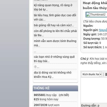
Hoạt động khá
kỹ năng quan trọng, rõ ràng ở
buồm tàu thủy 
lớp bé tự...
tài liệu hay, tính giáo dục cao đối
với các...
(
Tài liệu chưa đư
bài giảng rất hay và cảm xúc!...
Nguồn:
Người gửi:
Nguyễ
còn để phóng to lên thì chắc phải
Ngày gửi:
14h:13
tải file...
Dung lượng:
50.
mình vẫn xem được bình thường
Số lượt tải:
9
mà...
Số lượt thích:
1 n
...
các bạn nhỏ ở những vùng quê
Chú ý
: Khi học bài 
thì dạy bài...
nghe thấy tiếng, xi
🫥...
địa lý đóng vai trò không nhỏ
Kích thước font
khiến Hoa Kỳ...
THỐNG KÊ
8655881
truy cập (
chi tiết
)
615
trong hôm nay
20072039
lượt xem
Đường dẫn
:
p