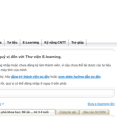
ra
Tư liệu
E-Learning
Kỹ năng CNTT
Trợ giúp
ý vị đến với Thư viện E-learning.
g nhập hoặc chưa đăng ký làm thành viên, vì vậy chưa thể tải được các tư liệu
 máy tính của mình.
ký, hãy
đăng ký thành viên tại đây
hoặc
xem phim hướng dẫn tại đây
rồi, quý vị có thể đăng nhập ở ngay ô bên phải.
c
>
Đưa e-learning lên
há khoa học: Đề tài ... trẻ 3-4 tuổi
Cùng tác giả
Báo cáo SCORM