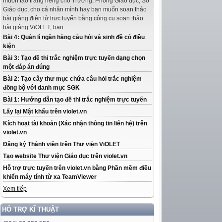
muốn tạo trang riêng cho Trường, Phòng Giáo dục, Sở
Giáo dục, cho cá nhân mình hay bạn muốn soạn thảo
bài giảng điện tử trực tuyến bằng công cụ soạn thảo
bài giảng ViOLET, bạn...
Bài 4: Quản lí ngân hàng câu hỏi và sinh đề có điều
kiện
Bài 3: Tạo đề thi trắc nghiệm trực tuyến dạng chọn
một đáp án đúng
Bài 2: Tạo cây thư mục chứa câu hỏi trắc nghiệm
đồng bộ với danh mục SGK
Bài 1: Hướng dẫn tạo đề thi trắc nghiệm trực tuyến
Lấy lại Mật khẩu trên violet.vn
Kích hoạt tài khoản (Xác nhận thông tin liên hệ) trên
violet.vn
Đăng ký Thành viên trên Thư viện ViOLET
Tạo website Thư viện Giáo dục trên violet.vn
Hỗ trợ trực tuyến trên violet.vn bằng Phần mềm điều
khiển máy tính từ xa TeamViewer
Xem tiếp
HỖ TRỢ KĨ THUẬT