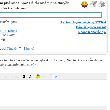
m phá khoa học: Đề tài Khám phá thuyền
cho trẻ 3-4 tuổi
ợc thẩm định
)
Học trực tuyến bài giảng SCORM
Báo tài liệu có sai sót
n Thị Nhung
Nhắn tin cho tác giả
' 03-12-2025
9 MB
gười (
Nguyễn Thị Nhung
)
này, bạn hãy bật loa để có thể nghe được lời giảng. Nếu bật loa mà vẫn không
n mời xem hướng dẫn
tại đây
.