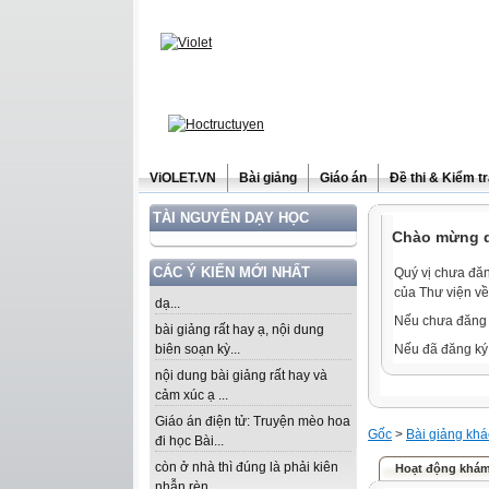
ViOLET.VN
Bài giảng
Giáo án
Đề thi & Kiểm t
TÀI NGUYÊN DẠY HỌC
Chào mừng qu
CÁC Ý KIẾN MỚI NHẤT
Quý vị chưa đăn
của Thư viện về
dạ...
Nếu chưa đăng 
bài giảng rất hay ạ, nội dung
biên soạn kỳ...
Nếu đã đăng ký 
nội dung bài giảng rất hay và
cảm xúc ạ ...
Giáo án điện tử: Truyện mèo hoa
Gốc
>
Bài giảng khá
đi học Bài...
còn ở nhà thì đúng là phải kiên
Hoạt động khám p
nhẫn rèn...