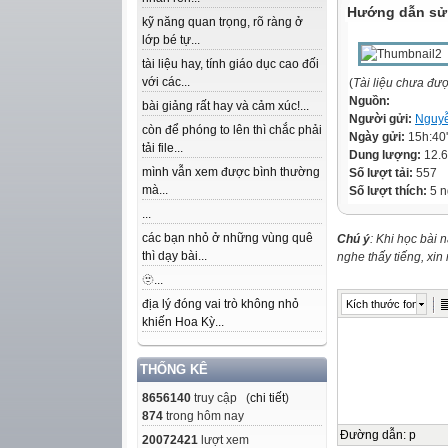
Hướng dẫn sử 
kỹ năng quan trọng, rõ ràng ở
lớp bé tự...
tài liệu hay, tính giáo dục cao đối
với các...
(
Tài liệu chưa đư
Nguồn:
bài giảng rất hay và cảm xúc!...
Người gửi:
Nguyễ
còn để phóng to lên thì chắc phải
Ngày gửi:
15h:40
tải file...
Dung lượng:
12.
mình vẫn xem được bình thường
Số lượt tải:
557
mà...
Số lượt thích:
5 n
...
các bạn nhỏ ở những vùng quê
Chú ý
: Khi học bài 
thì dạy bài...
nghe thấy tiếng, xi
🫥...
địa lý đóng vai trò không nhỏ
Kích thước font
khiến Hoa Kỳ...
THỐNG KÊ
8656140
truy cập (
chi tiết
)
874
trong hôm nay
Đường dẫn
:
p
20072421
lượt xem