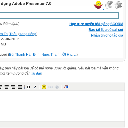
dụng Adobe Presenter 7.0
ợc thẩm định
)
Học trực tuyến bài giảng SCORM
Báo tài liệu có sai sót
n Thị Thêu
(
trang riêng
)
Nhắn tin cho tác giả
' 27-06-2012
6 MB
gười (
Bùi Thanh Hải
,
Đinh Ngọc Thanh
,
Ớt Híp
,
...
)
này, bạn hãy bật loa để có thể nghe được lời giảng. Nếu bật loa mà vẫn không
n mời xem hướng dẫn
tại đây
.