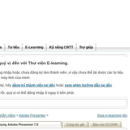
ra
Tư liệu
E-Learning
Kỹ năng CNTT
Trợ giúp
ý vị đến với Thư viện E-learning.
g nhập hoặc chưa đăng ký làm thành viên, vì vậy chưa thể tải được các tư liệu
 máy tính của mình.
ký, hãy
đăng ký thành viên tại đây
hoặc
xem phim hướng dẫn tại đây
rồi, quý vị có thể đăng nhập ở ngay ô bên phải.
phần mềm
>
Adobe Presenter
>
Đưa e-learning lên
ụng Adobe Presenter 7.0
Cùng tác giả
Báo cáo SCORM