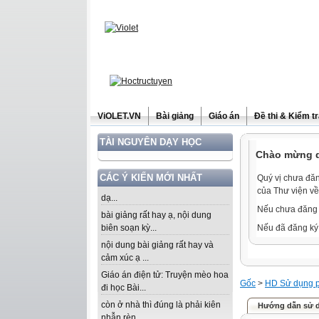
ViOLET.VN
Bài giảng
Giáo án
Đề thi & Kiểm t
TÀI NGUYÊN DẠY HỌC
Chào mừng qu
CÁC Ý KIẾN MỚI NHẤT
Quý vị chưa đăn
của Thư viện về
dạ...
Nếu chưa đăng 
bài giảng rất hay ạ, nội dung
biên soạn kỳ...
Nếu đã đăng ký 
nội dung bài giảng rất hay và
cảm xúc ạ ...
Giáo án điện tử: Truyện mèo hoa
Gốc
>
HD Sử dụng 
đi học Bài...
còn ở nhà thì đúng là phải kiên
Hướng dẫn sử d
nhẫn rèn...