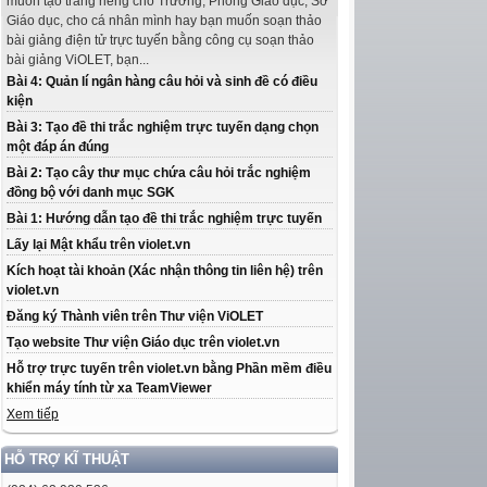
muốn tạo trang riêng cho Trường, Phòng Giáo dục, Sở
Giáo dục, cho cá nhân mình hay bạn muốn soạn thảo
bài giảng điện tử trực tuyến bằng công cụ soạn thảo
bài giảng ViOLET, bạn...
Bài 4: Quản lí ngân hàng câu hỏi và sinh đề có điều
kiện
Bài 3: Tạo đề thi trắc nghiệm trực tuyến dạng chọn
một đáp án đúng
Bài 2: Tạo cây thư mục chứa câu hỏi trắc nghiệm
đồng bộ với danh mục SGK
Bài 1: Hướng dẫn tạo đề thi trắc nghiệm trực tuyến
Lấy lại Mật khẩu trên violet.vn
Kích hoạt tài khoản (Xác nhận thông tin liên hệ) trên
violet.vn
Đăng ký Thành viên trên Thư viện ViOLET
Tạo website Thư viện Giáo dục trên violet.vn
Hỗ trợ trực tuyến trên violet.vn bằng Phần mềm điều
khiển máy tính từ xa TeamViewer
Xem tiếp
HỖ TRỢ KĨ THUẬT