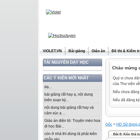
ViOLET.VN
Bài giảng
Giáo án
Đề thi & Kiểm t
TÀI NGUYÊN DẠY HỌC
Chào mừng qu
CÁC Ý KIẾN MỚI NHẤT
Quý vị chưa đăn
của Thư viện về
dạ...
Nếu chưa đăng 
bài giảng rất hay ạ, nội dung
biên soạn kỳ...
Nếu đã đăng ký 
nội dung bài giảng rất hay và
cảm xúc ạ ...
Giáo án điện tử: Truyện mèo hoa
Gốc
>
HD Sử dụng 
đi học Bài...
còn ở nhà thì đúng là phải kiên
Bài 8: Kéo thả tư
nhẫn rèn...