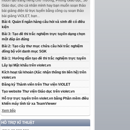
muốn tạo trang riêng cho Trường, Phòng Giáo dục, Sở
Giáo dục, cho cá nhân mình hay bạn muốn soạn thảo
bài giảng điện tử trực tuyến bằng công cụ soạn thảo
bài giảng ViOLET, bạn...
Bài 4: Quản lí ngân hàng câu hỏi và sinh đề có điều
kiện
Bài 3: Tạo đề thi trắc nghiệm trực tuyến dạng chọn
một đáp án đúng
Bài 2: Tạo cây thư mục chứa câu hỏi trắc nghiệm
đồng bộ với danh mục SGK
Bài 1: Hướng dẫn tạo đề thi trắc nghiệm trực tuyến
Lấy lại Mật khẩu trên violet.vn
Kích hoạt tài khoản (Xác nhận thông tin liên hệ) trên
violet.vn
Đăng ký Thành viên trên Thư viện ViOLET
Tạo website Thư viện Giáo dục trên violet.vn
Hỗ trợ trực tuyến trên violet.vn bằng Phần mềm điều
khiển máy tính từ xa TeamViewer
Xem tiếp
HỖ TRỢ KĨ THUẬT