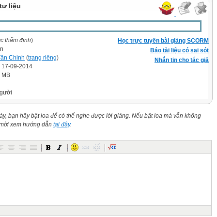
tư liệu
ợc thẩm định
)
Học trực tuyến bài giảng SCORM
vn
Báo tài liệu có sai sót
ăn Chinh
(
trang riêng
)
Nhắn tin cho tác giả
' 17-09-2014
9 MB
gười
này, bạn hãy bật loa để có thể nghe được lời giảng. Nếu bật loa mà vẫn không
n mời xem hướng dẫn
tại đây
.