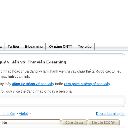
ra
Tư liệu
E-Learning
Kỹ năng CNTT
Trợ giúp
ý vị đến với Thư viện E-learning.
g nhập hoặc chưa đăng ký làm thành viên, vì vậy chưa thể tải được các tư liệu
 máy tính của mình.
ký, hãy
đăng ký thành viên tại đây
hoặc
xem phim hướng dẫn tại đây
rồi, quý vị có thể đăng nhập ở ngay ô bên phải.
phần mềm
>
Violet
>
Đưa e-learning lên
 liệu
Cùng tác giả
Báo cáo SCORM