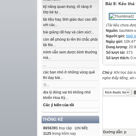
Bài 8: Kéo thả 
kỹ năng quan trọng, rõ ràng ở
lớp bé tự...
tài liệu hay, tính giáo dục cao đối
với các...
(
Tài liệu chưa đư
Nguồn:
bachkim.
bài giảng rất hay và cảm xúc!...
Người gửi:
Ngô V
còn để phóng to lên thì chắc phải
Ngày gửi:
10h:47
tải file...
Dung lượng:
20.
mình vẫn xem được bình thường
Số lượt tải:
373
mà...
Số lượt thích:
0 n
...
các bạn nhỏ ở những vùng quê
Chú ý
: Khi học bài 
thì dạy bài...
nghe thấy tiếng, xi
🫥...
địa lý đóng vai trò không nhỏ
Kích thước font
khiến Hoa Kỳ...
Các ý kiến của tôi
THỐNG KÊ
8656391
truy cập (
chi tiết
)
Đường dẫn
:
p
1125
trong hôm nay