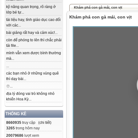
kỹ năng quan trọng, rõ ràng ở
Khám phá con gà mái, con vịt
lớp bé tự...
Khám phá con gà mái, con vịt
tài liệu hay, tính giáo dục cao đối
với các...
bài giảng rất hay và cảm xúc!...
còn để phóng to lên thì chắc phải
tải file...
mình vẫn xem được bình thường
mà...
...
các bạn nhỏ ở những vùng quê
thì dạy bài...
🫥...
địa lý đóng vai trò không nhỏ
khiến Hoa Kỳ...
THỐNG KÊ
8660935
truy cập (
chi tiết
)
3265
trong hôm nay
20079686
lượt xem