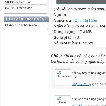
4881
trong hôm nay
15281563
thành viên
(
Tài liệu chưa được thẩm định
)
Nguồn:
THÀNH VIÊN TRỰC TUYẾN
Người gửi:
Chu Thị Hiên
18 khách và 0 thành viên
Ngày gửi:
22h:24' 23-12-2024
Dung lượng:
17.8 MB
Số lượt tải:
20
Số lượt thích:
0 người
Chú ý
: Khi học bài này, bạn hãy
bật loa mà vẫn không nghe thấy
bài này hay, mình cũng đa
nhí
Lê Quang Trung
@ 17h:36p 2
hình ảnh minh họa giảng d