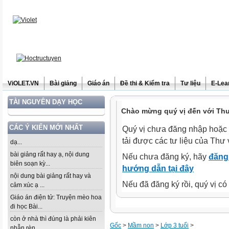
ViOLET.VN
Bài giảng
Giáo án
Đề thi & Kiểm tra
Tư liệu
E-Lea
TÀI NGUYÊN DẠY HỌC
Chào mừng quý vị đến với Thư 
CÁC Ý KIẾN MỚI NHẤT
Quý vị chưa đăng nhập hoặc 
tải được các tư liệu của Thư 
dạ...
bài giảng rất hay ạ, nội dung
Nếu chưa đăng ký, hãy
đăng 
biên soạn kỳ...
hướng dẫn tại đây
nội dung bài giảng rất hay và
Nếu đã đăng ký rồi, quý vị c
cảm xúc ạ ...
Giáo án điện tử: Truyện mèo hoa
đi học Bài...
còn ở nhà thì đúng là phải kiên
Gốc
>
Mầm non
>
Lớp 3 tuổi
>
nhẫn rèn...