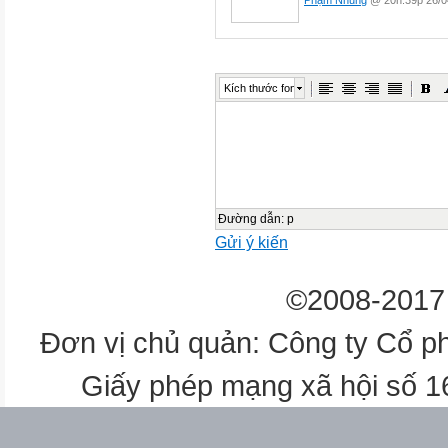
Phạm Nhung
@ 20h:39p 26/0
Kích thước font
Đường dẫn
:
p
Gửi ý kiến
©2008-2017 
Đơn vị chủ quản: Công ty Cổ p
Giấy phép mạng xã hội số 