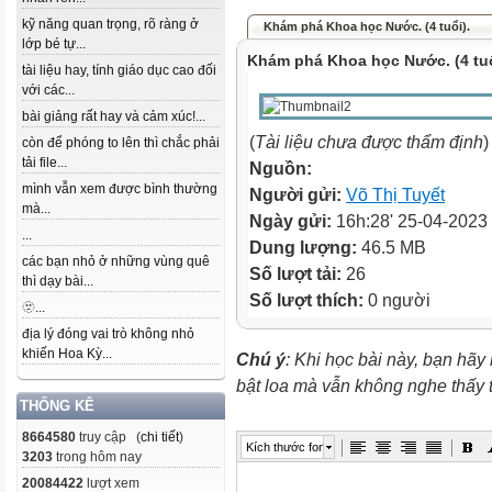
kỹ năng quan trọng, rõ ràng ở
Khám phá Khoa học Nước. (4 tuổi).
lớp bé tự...
Khám phá Khoa học Nước. (4 tuổ
tài liệu hay, tính giáo dục cao đối
với các...
bài giảng rất hay và cảm xúc!...
(
Tài liệu chưa được thẩm định
)
còn để phóng to lên thì chắc phải
tải file...
Nguồn:
mình vẫn xem được bình thường
Người gửi:
Võ Thị Tuyết
mà...
Ngày gửi:
16h:28' 25-04-2023
...
Dung lượng:
46.5 MB
các bạn nhỏ ở những vùng quê
Số lượt tải:
26
thì dạy bài...
Số lượt thích:
0 người
🫥...
địa lý đóng vai trò không nhỏ
khiến Hoa Kỳ...
Chú ý
: Khi học bài này, bạn hãy
bật loa mà vẫn không nghe thấy
THỐNG KÊ
8664580
truy cập (
chi tiết
)
Kích thước font
3203
trong hôm nay
20084422
lượt xem