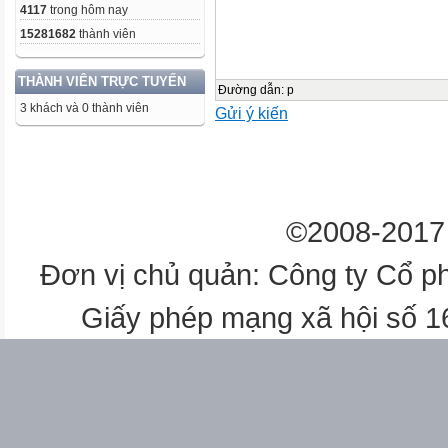
4117
trong hôm nay
15281682
thành viên
THÀNH VIÊN TRỰC TUYẾN
Đường dẫn
:
p
3 khách và 0 thành viên
Gửi ý kiến
©2008-2017 
Đơn vị chủ quản: Công ty Cổ p
Giấy phép mạng xã hội số 