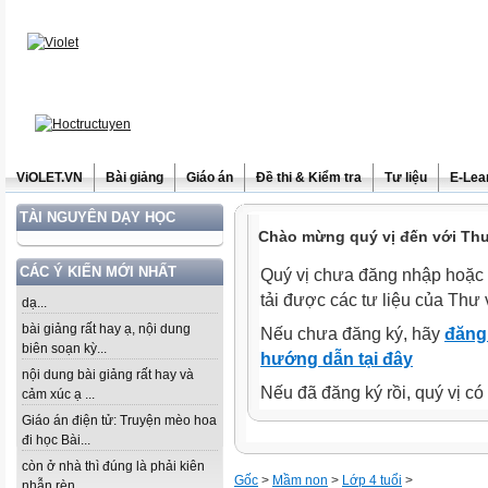
ViOLET.VN
Bài giảng
Giáo án
Đề thi & Kiểm tra
Tư liệu
E-Lea
TÀI NGUYÊN DẠY HỌC
Chào mừng quý vị đến với Thư 
CÁC Ý KIẾN MỚI NHẤT
Quý vị chưa đăng nhập hoặc 
tải được các tư liệu của Thư 
dạ...
bài giảng rất hay ạ, nội dung
Nếu chưa đăng ký, hãy
đăng 
biên soạn kỳ...
hướng dẫn tại đây
nội dung bài giảng rất hay và
Nếu đã đăng ký rồi, quý vị c
cảm xúc ạ ...
Giáo án điện tử: Truyện mèo hoa
đi học Bài...
còn ở nhà thì đúng là phải kiên
Gốc
>
Mầm non
>
Lớp 4 tuổi
>
nhẫn rèn...