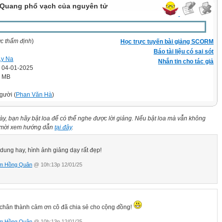
. Quang phổ vạch của nguyên tử
ợc thẩm định
)
Học trực tuyến bài giảng SCORM
Báo tài liệu có sai sót
Ly Na
Nhắn tin cho tác giả
' 04-01-2025
9 MB
gười (
Phan Văn Hà
)
này, bạn hãy bật loa để có thể nghe được lời giảng. Nếu bật loa mà vẫn không
n mời xem hướng dẫn
tại đây
.
 dung hay, hình ảnh giảng dạy rất đẹp!
m Hồng Quân
@ 10h:13p 12/01/25
 chân thành cảm ơn cô đã chia sẻ cho cộng đồng!
m Hồng Quân
@ 10h:13p 12/01/25