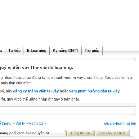
ra
Tư liệu
E-Learning
Kỹ năng CNTT
Trợ giúp
ý vị đến với Thư viện E-learning.
g nhập hoặc chưa đăng ký làm thành viên, vì vậy chưa thể tải được các tư liệu
 máy tính của mình.
ký, hãy
đăng ký thành viên tại đây
hoặc
xem phim hướng dẫn tại đây
rồi, quý vị có thể đăng nhập ở ngay ô bên phải.
ổ thông
>
Vật lý
>
Vật lý 12
>
Đưa e-learning lên
Quang phổ vạch của nguyên tử
Cùng tác giả
Báo cáo SCORM