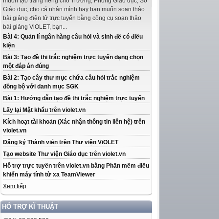
muốn tạo trang riêng cho Trường, Phòng Giáo dục, Sở
Giáo dục, cho cá nhân mình hay bạn muốn soạn thảo
bài giảng điện tử trực tuyến bằng công cụ soạn thảo
bài giảng ViOLET, bạn...
Bài 4: Quản lí ngân hàng câu hỏi và sinh đề có điều
kiện
Bài 3: Tạo đề thi trắc nghiệm trực tuyến dạng chọn
một đáp án đúng
Bài 2: Tạo cây thư mục chứa câu hỏi trắc nghiệm
đồng bộ với danh mục SGK
Bài 1: Hướng dẫn tạo đề thi trắc nghiệm trực tuyến
Lấy lại Mật khẩu trên violet.vn
Kích hoạt tài khoản (Xác nhận thông tin liên hệ) trên
violet.vn
Đăng ký Thành viên trên Thư viện ViOLET
Tạo website Thư viện Giáo dục trên violet.vn
Hỗ trợ trực tuyến trên violet.vn bằng Phần mềm điều
khiển máy tính từ xa TeamViewer
Xem tiếp
HỖ TRỢ KĨ THUẬT