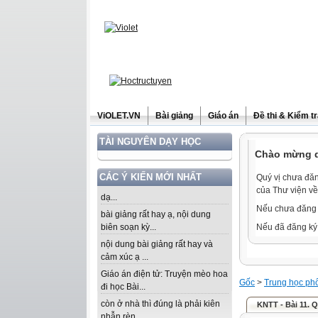
ViOLET.VN
Bài giảng
Giáo án
Đề thi & Kiểm t
TÀI NGUYÊN DẠY HỌC
Chào mừng qu
CÁC Ý KIẾN MỚI NHẤT
Quý vị chưa đăn
của Thư viện về
dạ...
Nếu chưa đăng 
bài giảng rất hay ạ, nội dung
biên soạn kỳ...
Nếu đã đăng ký 
nội dung bài giảng rất hay và
cảm xúc ạ ...
Giáo án điện tử: Truyện mèo hoa
Gốc
>
Trung học ph
đi học Bài...
còn ở nhà thì đúng là phải kiên
KNTT - Bài 11. 
nhẫn rèn...