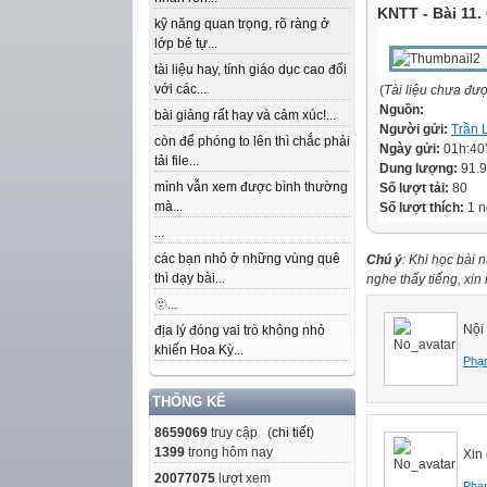
KNTT - Bài 11
kỹ năng quan trọng, rõ ràng ở
lớp bé tự...
tài liệu hay, tính giáo dục cao đối
với các...
(
Tài liệu chưa đư
Nguồn:
bài giảng rất hay và cảm xúc!...
Người gửi:
Trần 
còn để phóng to lên thì chắc phải
Ngày gửi:
01h:40
tải file...
Dung lượng:
91.
mình vẫn xem được bình thường
Số lượt tải:
80
mà...
Số lượt thích:
1 n
...
các bạn nhỏ ở những vùng quê
Chú ý
: Khi học bài 
thì dạy bài...
nghe thấy tiếng, xi
🫥...
Nội
địa lý đóng vai trò không nhỏ
khiến Hoa Kỳ...
Phạ
THỐNG KÊ
8659069
truy cập (
chi tiết
)
1399
trong hôm nay
Xin
20077075
lượt xem
Phạ