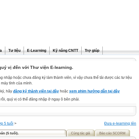
ra
Tư liệu
E-Learning
Kỹ năng CNTT
Trợ giúp
ý vị đến với Thư viện E-learning.
g nhập hoặc chưa đăng ký làm thành viên, vì vậy chưa thể tải được các tư liệu
 máy tính của mình.
ký, hãy
đăng ký thành viên tại đây
hoặc
xem phim hướng dẫn tại đây
rồi, quý vị có thể đăng nhập ở ngay ô bên phải.
p 5 tuổi
>
Đưa e-learning lên
án (5 tuổi).
Cùng tác giả
Báo cáo SCORM