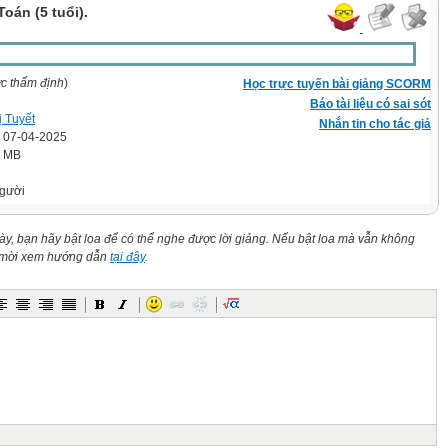
oán (5 tuổi).
ợc thẩm định
)
Học trực tuyến bài giảng SCORM
Báo tài liệu có sai sót
ị Tuyết
Nhắn tin cho tác giả
' 07-04-2025
2 MB
gười
này, bạn hãy bật loa để có thể nghe được lời giảng. Nếu bật loa mà vẫn không
n mời xem hướng dẫn
tại đây
.