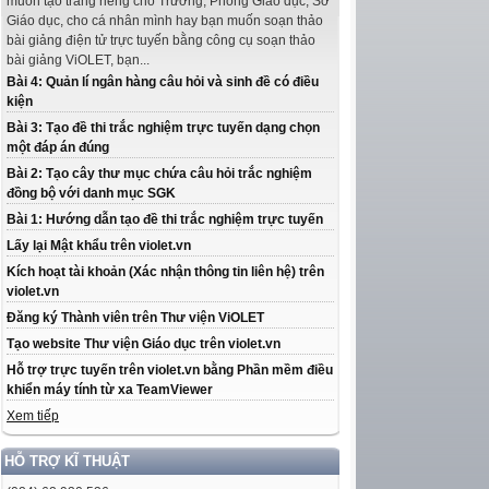
muốn tạo trang riêng cho Trường, Phòng Giáo dục, Sở
Giáo dục, cho cá nhân mình hay bạn muốn soạn thảo
bài giảng điện tử trực tuyến bằng công cụ soạn thảo
bài giảng ViOLET, bạn...
Bài 4: Quản lí ngân hàng câu hỏi và sinh đề có điều
kiện
Bài 3: Tạo đề thi trắc nghiệm trực tuyến dạng chọn
một đáp án đúng
Bài 2: Tạo cây thư mục chứa câu hỏi trắc nghiệm
đồng bộ với danh mục SGK
Bài 1: Hướng dẫn tạo đề thi trắc nghiệm trực tuyến
Lấy lại Mật khẩu trên violet.vn
Kích hoạt tài khoản (Xác nhận thông tin liên hệ) trên
violet.vn
Đăng ký Thành viên trên Thư viện ViOLET
Tạo website Thư viện Giáo dục trên violet.vn
Hỗ trợ trực tuyến trên violet.vn bằng Phần mềm điều
khiển máy tính từ xa TeamViewer
Xem tiếp
HỖ TRỢ KĨ THUẬT