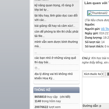
Làm quen với T
kỹ năng quan trọng, rõ ràng ở
lớp bé tự...
tài liệu hay, tính giáo dục cao đối
với các...
(
Tài liệu chưa đư
Nguồn:
bài giảng rất hay và cảm xúc!...
Người gửi:
Võ Th
còn để phóng to lên thì chắc phải
Ngày gửi:
01h:21
tải file...
Dung lượng:
19.
mình vẫn xem được bình thường
Số lượt tải:
14
mà...
Số lượt thích:
0 n
...
các bạn nhỏ ở những vùng quê
Chú ý
: Khi học bài 
thì dạy bài...
nghe thấy tiếng, xi
🫥...
địa lý đóng vai trò không nhỏ
Kích thước font
khiến Hoa Kỳ...
THỐNG KÊ
8658810
truy cập (
chi tiết
)
1140
trong hôm nay
Đường dẫn
:
p
20076622
lượt xem