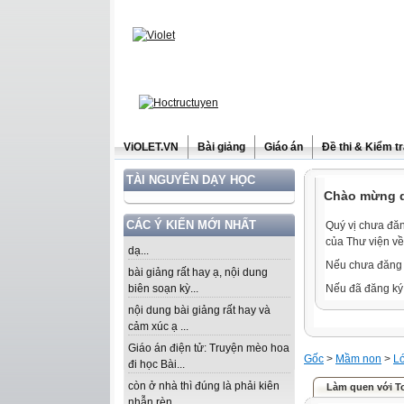
ViOLET.VN
Bài giảng
Giáo án
Đề thi & Kiểm t
TÀI NGUYÊN DẠY HỌC
Chào mừng qu
CÁC Ý KIẾN MỚI NHẤT
Quý vị chưa đăn
của Thư viện về
dạ...
Nếu chưa đăng 
bài giảng rất hay ạ, nội dung
biên soạn kỳ...
Nếu đã đăng ký 
nội dung bài giảng rất hay và
cảm xúc ạ ...
Giáo án điện tử: Truyện mèo hoa
Gốc
>
Mầm non
>
Lớ
đi học Bài...
còn ở nhà thì đúng là phải kiên
Làm quen với To
nhẫn rèn...