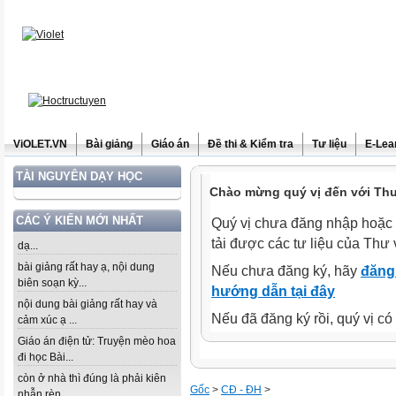
ViOLET.VN
Bài giảng
Giáo án
Đề thi & Kiểm tra
Tư liệu
E-Lea
TÀI NGUYÊN DẠY HỌC
Chào mừng quý vị đến với Thư 
CÁC Ý KIẾN MỚI NHẤT
Quý vị chưa đăng nhập hoặc 
tải được các tư liệu của Thư 
dạ...
bài giảng rất hay ạ, nội dung
Nếu chưa đăng ký, hãy
đăng 
biên soạn kỳ...
hướng dẫn tại đây
nội dung bài giảng rất hay và
Nếu đã đăng ký rồi, quý vị c
cảm xúc ạ ...
Giáo án điện tử: Truyện mèo hoa
đi học Bài...
còn ở nhà thì đúng là phải kiên
Gốc
>
CĐ - ĐH
>
nhẫn rèn...