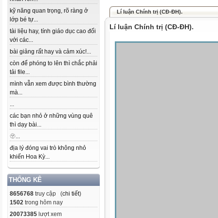
kỹ năng quan trọng, rõ ràng ở
Lí luận Chính trị (CĐ-ĐH).
lớp bé tự...
Lí luận Chính trị (CĐ-ĐH).
tài liệu hay, tính giáo dục cao đối
với các...
bài giảng rất hay và cảm xúc!...
còn để phóng to lên thì chắc phải
tải file...
mình vẫn xem được bình thường
mà...
...
các bạn nhỏ ở những vùng quê
thì dạy bài...
🫥...
địa lý đóng vai trò không nhỏ
khiến Hoa Kỳ...
THỐNG KÊ
8656768
truy cập (
chi tiết
)
1502
trong hôm nay
20073385
lượt xem