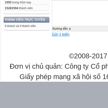
1555
trong hôm nay
15281594
thành viên
THÀNH VIÊN TRỰC TUYẾN
6 khách và 0 thành viên
Đường dẫn
:
p
Gửi ý kiến
©2008-2017 
Đơn vị chủ quản: Công ty Cổ p
Giấy phép mạng xã hội số 