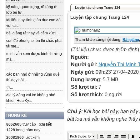
kỹ năng quan trọng, rõ ràng ở
Luyện tập chung Trang 124
lớp bé tự...
Luyện tập chung Trang 124
tài liệu hay, tính giáo dục cao đối
với các...
bài giảng rất hay và cảm xúc!...
Tham khảo cùng nội dung:
Bài giảng
,
còn để phóng to lên thì chắc phải
tải file...
(
Tài liệu chưa được thẩm định
)
mình vẫn xem được bình thường
Nguồn:
mà...
Người gửi:
Nguyễn Thị Minh 
...
Ngày gửi:
09h:23' 27-04-2020
các bạn nhỏ ở những vùng quê
Dung lượng:
5.7 MB
thì dạy bài...
Số lượt tải:
7
🫥...
Số lượt thích:
0 người
địa lý đóng vai trò không nhỏ
khiến Hoa Kỳ...
Chú ý
: Khi học bài này, bạn hãy
THỐNG KÊ
bật loa mà vẫn không nghe thấy
8662605
truy cập (
chi tiết
)
1228
trong hôm nay
Kích thước font
20081860
lượt xem