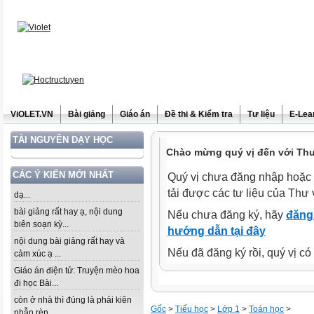
ViOLET.VN
Bài giảng
Giáo án
Đề thi & Kiểm tra
Tư liệu
E-Lea
TÀI NGUYÊN DẠY HỌC
Chào mừng quý vị đến với Thư 
CÁC Ý KIẾN MỚI NHẤT
Quý vị chưa đăng nhập hoặc 
tải được các tư liệu của Thư 
dạ...
bài giảng rất hay ạ, nội dung
Nếu chưa đăng ký, hãy
đăng 
biên soạn kỳ...
hướng dẫn tại đây
nội dung bài giảng rất hay và
Nếu đã đăng ký rồi, quý vị c
cảm xúc ạ ...
Giáo án điện tử: Truyện mèo hoa
đi học Bài...
còn ở nhà thì đúng là phải kiên
Gốc
>
Tiểu học
>
Lớp 1
>
Toán học
>
nhẫn rèn...